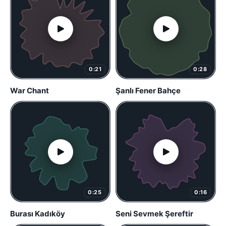
0:21
0:28
War Chant
Şanlı Fener Bahçe
0:25
0:16
Burası Kadıköy
Seni Sevmek Şereftir