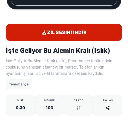
ZIL SESINI İNDIR
İşte Geliyor Bu Alemin Kralı (Islık)
İşte Geliyor Bu Alemin Kralı (Islık), Fenerbahçe tribünlerinin
coşkusunu yansıtan efsanevi bir marştır. Telefonlar için
uyarlanmış, sarı lacivertli taraftarlara özel ses kaydıdır.`
fenerbahçe
SÜRE
İNDIRME
QR KOD
PAYLAŞ
0:30
103