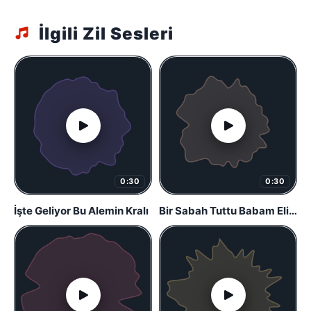
İlgili Zil Sesleri
0:30
0:30
İşte Geliyor Bu Alemin Kralı
Bir Sabah Tuttu Babam Elimden ! Fenerbahçe Beste