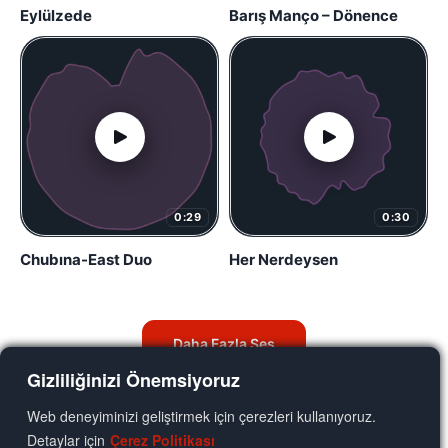
Eylülzede
Barış Manço – Dönence
0:29
0:30
Chubına-East Duo
Her Nerdeysen
Daha Fazla Ses
Gizliliğinizi Önemsiyoruz
Web deneyiminizi geliştirmek için çerezleri kullanıyoruz.
Detaylar için
Çerez Politikası