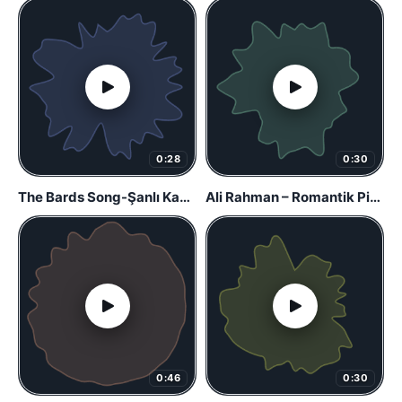
0:28
0:30
The Bards Song-Şanlı Kanarya
Ali Rahman – Romantik Piyano
0:46
0:30