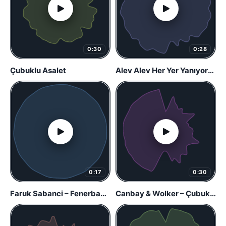
0:30
0:28
Çubuklu Asalet
Alev Alev Her Yer Yanıyor-Athena
0:17
0:30
Faruk Sabanci – Fenerbahce Anthem
Canbay & Wolker – Çubuklu