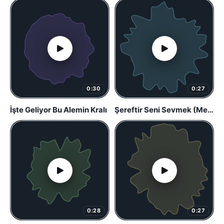
0:30
0:27
İşte Geliyor Bu Alemin Kralı
Şereftir Seni Sevmek (Melodi)
0:28
0:27