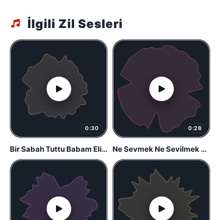
İlgili Zil Sesleri
0:30
0:28
Bir Sabah Tuttu Babam Elimden ! Fenerbahçe Beste
Ne Sevmek Ne Sevilmek – Fenerbahce Marimba Remix – Fenerbahce Zil Sesi – (Telefon Zil Sesleri)