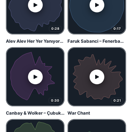
0:28
0:17
Alev Alev Her Yer Yanıyor-Athena
Faruk Sabanci – Fenerbahce Anthem
0:30
0:21
Canbay & Wolker – Çubuklu
War Chant