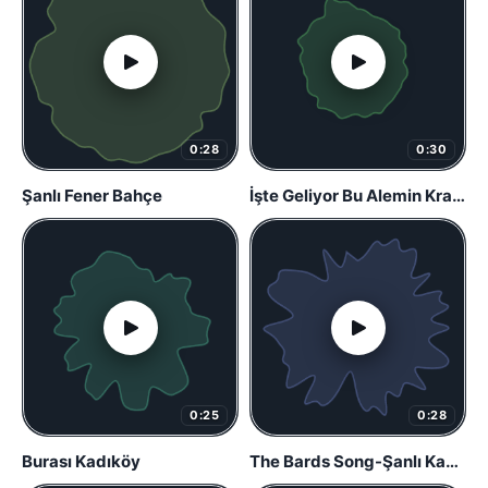
0:28
0:30
Şanlı Fener Bahçe
İşte Geliyor Bu Alemin Kralı (Islık)
0:25
0:28
Burası Kadıköy
The Bards Song-Şanlı Kanarya