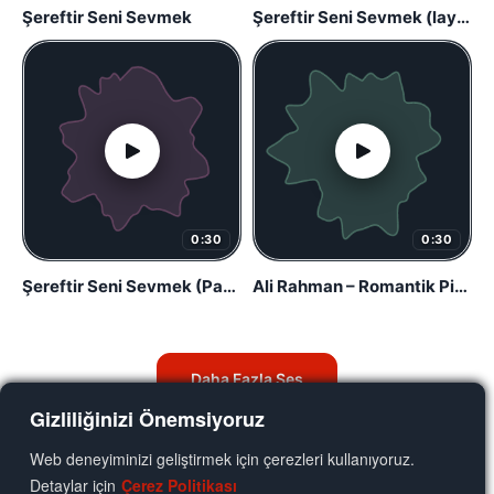
Şereftir Seni Sevmek
Şereftir Seni Sevmek (lay lay lay)
0:30
0:30
Şereftir Seni Sevmek (Payano)
Ali Rahman – Romantik Piyano
Daha Fazla Ses
Gizliliğinizi Önemsiyoruz
Web deneyiminizi geliştirmek için çerezleri kullanıyoruz.
Detaylar için
Çerez Politikası