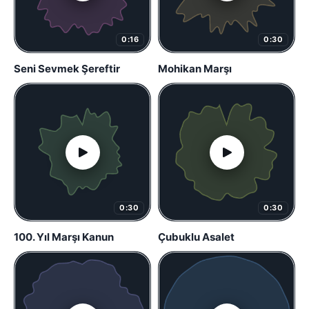
0:16
0:30
Seni Sevmek Şereftir
Mohikan Marşı
0:30
0:30
100. Yıl Marşı Kanun
Çubuklu Asalet