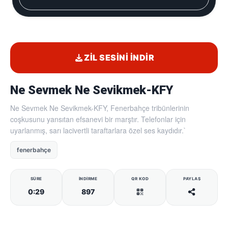
ZIL SESINI İNDIR
Ne Sevmek Ne Sevikmek-KFY
Ne Sevmek Ne Sevikmek-KFY, Fenerbahçe tribünlerinin
coşkusunu yansıtan efsanevi bir marştır. Telefonlar için
uyarlanmış, sarı lacivertli taraftarlara özel ses kaydıdır.`
fenerbahçe
SÜRE
İNDIRME
QR KOD
PAYLAŞ
0:29
897