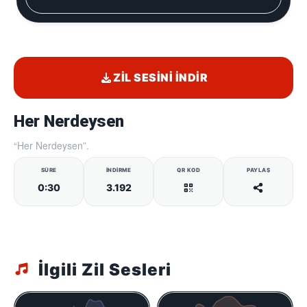
ZIL SESINI İNDIR
Her Nerdeysen
“Her Nerdeysen”.
SÜRE
İNDIRME
QR KOD
PAYLAŞ
0:30
3.192
İlgili Zil Sesleri