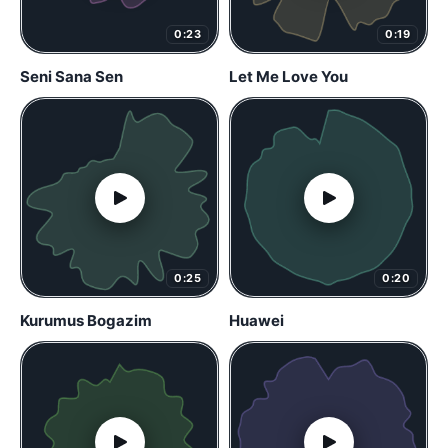
0:23
0:19
Seni Sana Sen
Let Me Love You
0:25
0:20
Kurumus Bogazim
Huawei