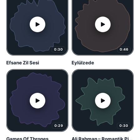
0:30
0:46
Efsane Zil Sesi
Eylülzede
0:29
0:30
Games Of Thrones
Ali Rahman – Romantik Piyano