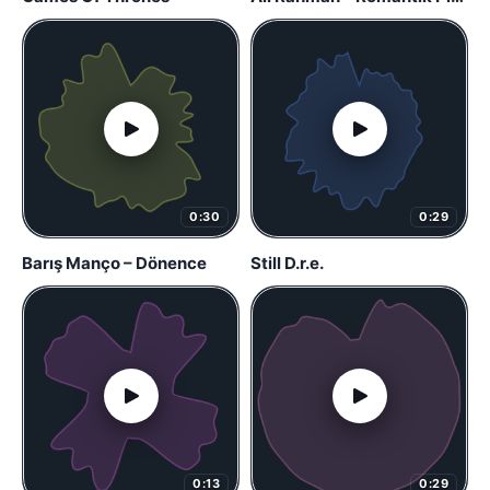
0:30
0:29
Barış Manço – Dönence
Still D.r.e.
0:13
0:29