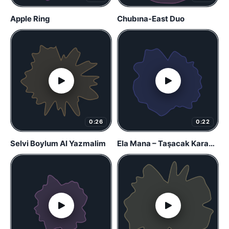
Apple Ring
Chubına-East Duo
0:26
0:22
Selvi Boylum Al Yazmalim
Ela Mana – Taşacak Karadeniz