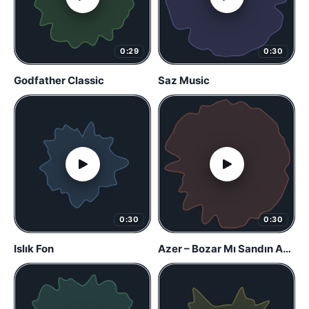
0:29
0:30
Godfather Classic
Saz Music
0:30
0:30
Islık Fon
Azer – Bozar Mı Sandın Acılar