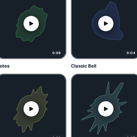
0:09
0:04
otes
Classic Bell