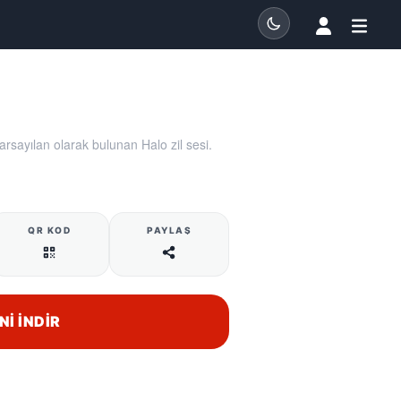
rsayılan olarak bulunan Halo zil sesi.
QR KOD
PAYLAŞ
NI İNDIR