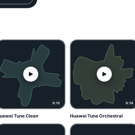
0:13
0:16
uawei Tune Clean
Huawei Tune Orchestral