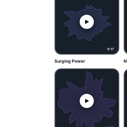
0:17
Surging Power
N