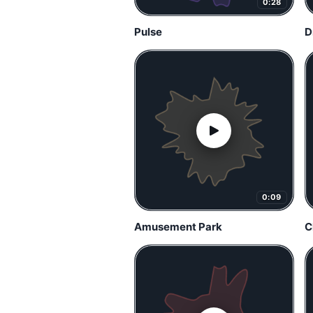
0:28
Pulse
D
0:09
Amusement Park
C