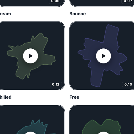
0:06
0:07
ream
Bounce
0:12
0:10
hilled
Free