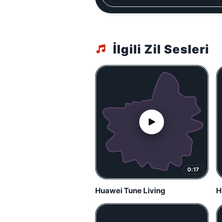
İlgili Zil Sesleri
0:17
Huawei Tune Living
H