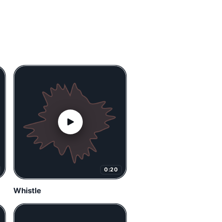
0:20
Whistle