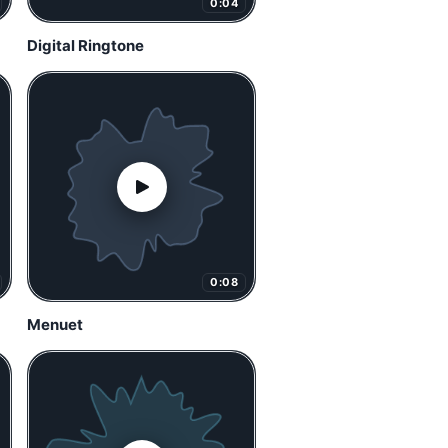
0:04
Digital Ringtone
0:08
Menuet