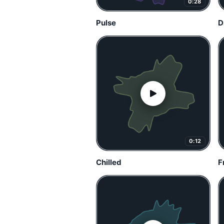
0:28
Pulse
D
0:12
Chilled
F