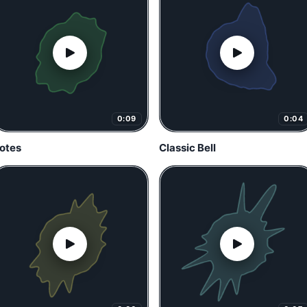
0:09
0:04
otes
Classic Bell