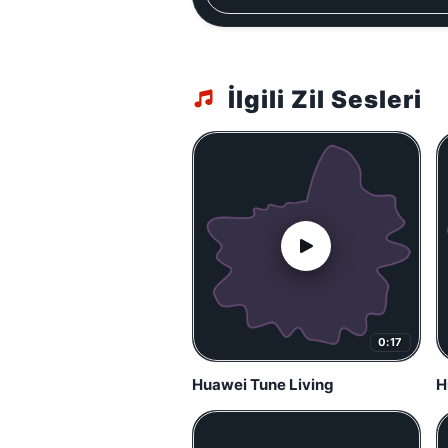
İlgili Zil Sesleri
0:17
Huawei Tune Living
H