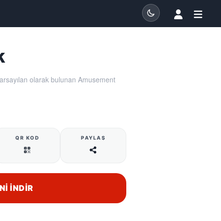
k
varsayılan olarak bulunan Amusement
QR KOD
PAYLAŞ
NI İNDIR