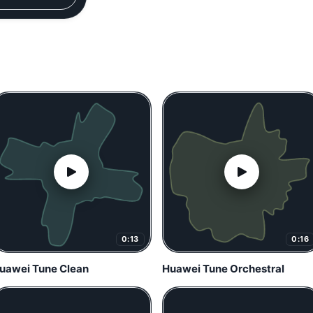
0:13
0:16
uawei Tune Clean
Huawei Tune Orchestral