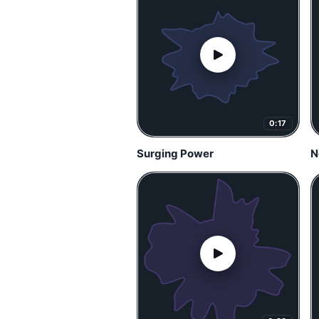
0:17
Surging Power
N