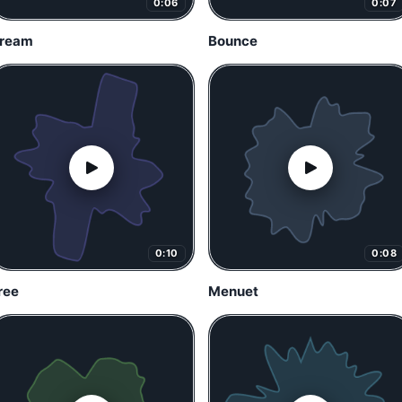
0:06
0:07
ream
Bounce
0:10
0:08
ree
Menuet