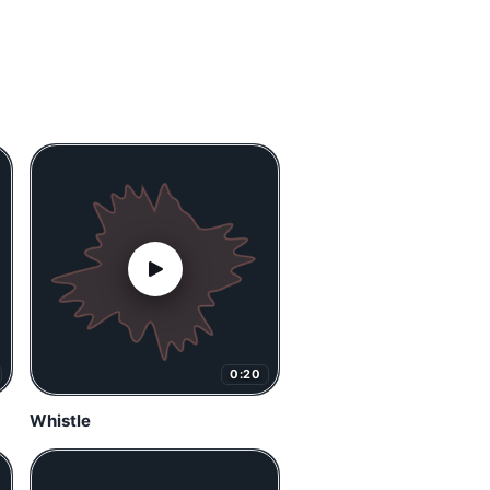
0:20
Whistle