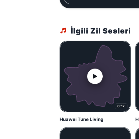
İlgili Zil Sesleri
0:17
Huawei Tune Living
H