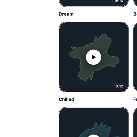
0:06
Dream
B
0:12
Chilled
F