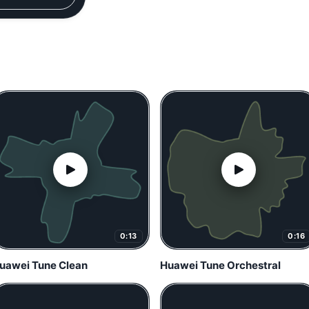
0:13
0:16
uawei Tune Clean
Huawei Tune Orchestral