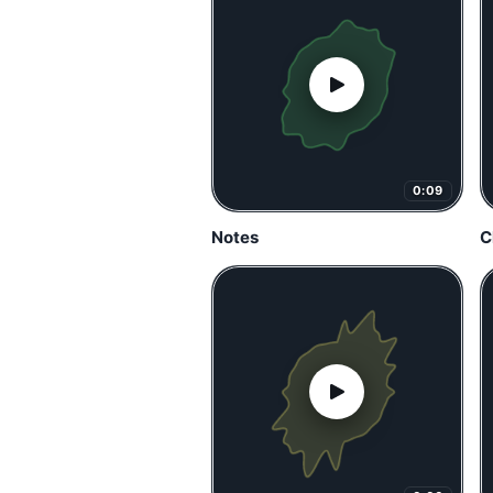
0:09
Notes
C