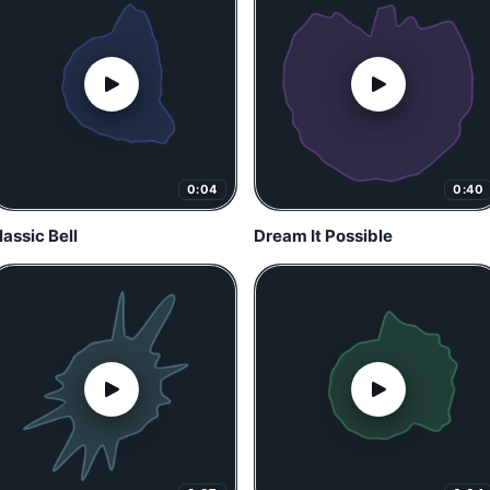
0:04
0:40
lassic Bell
Dream It Possible