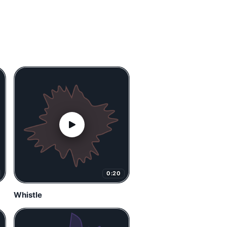
0:20
Whistle