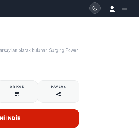
arsayılan olarak bulunan Surging Power
QR KOD
PAYLAŞ
NI İNDIR