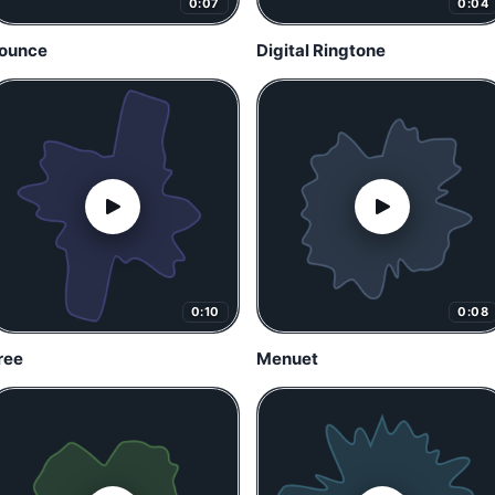
0:07
0:04
ounce
Digital Ringtone
0:10
0:08
ree
Menuet