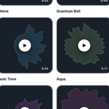
0:03
0:06
hime
Quantum Bell
0:03
0:17
asic Tone
Aqua