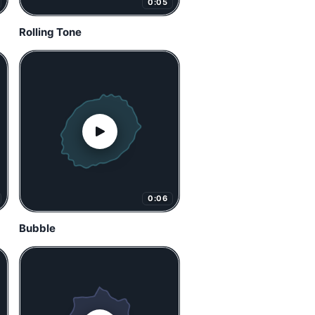
0:05
Rolling Tone
0:06
Bubble