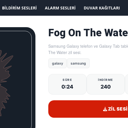
KAYDOLMAK İSTİYORUM
BILDIRIM SESLERI
ALARM SESLERI
DUVAR KAĞITLARI
Fog On The Wate
Samsung Galaxy telefon ve Galaxy Tab table
The Water zil sesi.
galaxy
samsung
SÜRE
İNDIRME
0:24
240
ZIL SESI