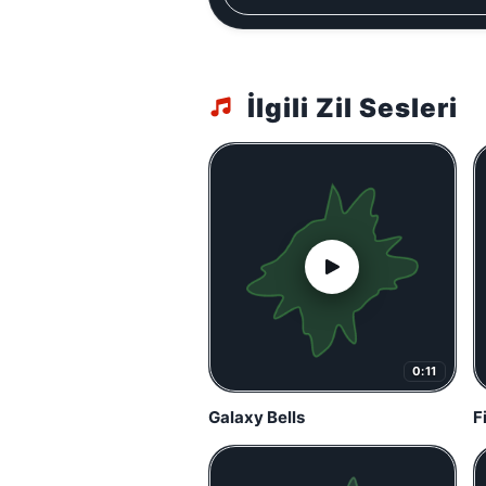
İlgili Zil Sesleri
0:11
Galaxy Bells
F