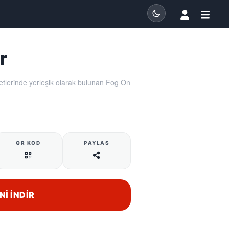
r
tlerinde yerleşik olarak bulunan Fog On
QR KOD
PAYLAŞ
NI İNDIR