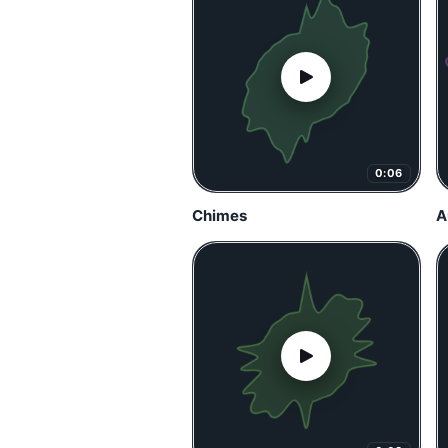
0:06
Chimes
A