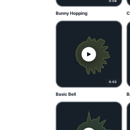
0:08
Bunny Hopping
C
0:02
Basic Bell
B