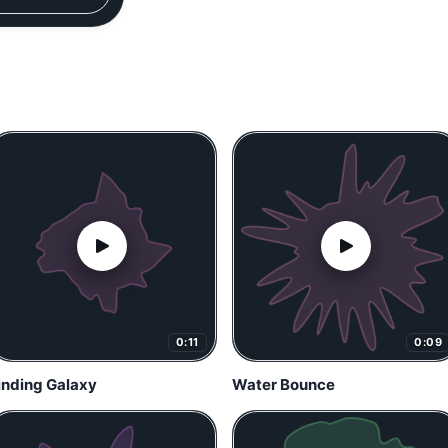
0:11
0:09
inding Galaxy
Water Bounce