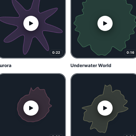
0:22
0:16
urora
Underwater World