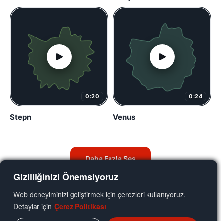
0:20
0:24
Stepn
Venus
Daha Fazla Ses
Gizliliğinizi Önemsiyoruz
Web deneyiminizi geliştirmek için çerezleri kullanıyoruz.
Detaylar için
Çerez Politikası