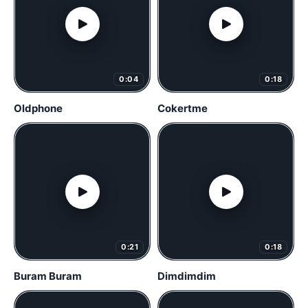
0:04
0:18
Oldphone
Cokertme
0:21
0:18
Buram Buram
Dimdimdim