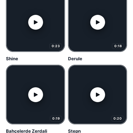
0:23
0:18
Shine
Derule
0:19
0:20
Bahçelerde Zerdali
Stepn