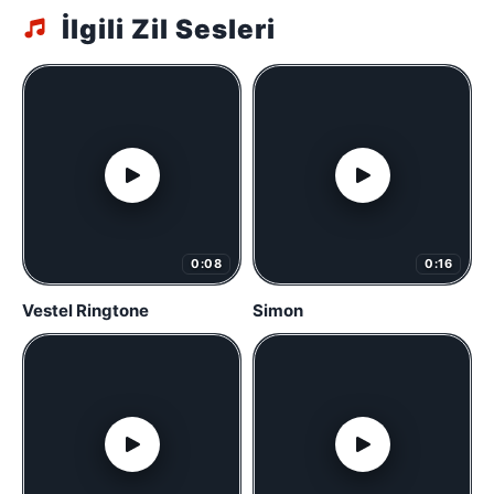
İlgili Zil Sesleri
0:08
0:16
Vestel Ringtone
Simon