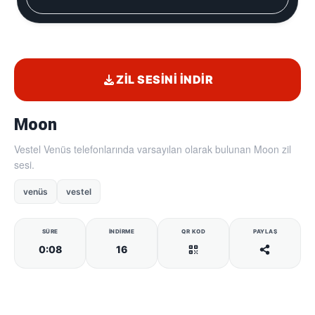
ZIL SESINI İNDIR
Moon
Vestel Venüs telefonlarında varsayılan olarak bulunan Moon zil
sesi.
venüs
vestel
SÜRE
İNDIRME
QR KOD
PAYLAŞ
0:08
16