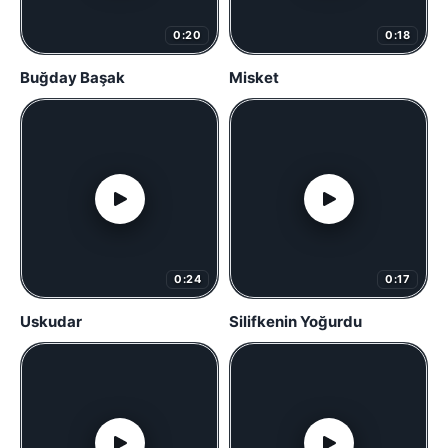
0:20
0:18
Buğday Başak
Misket
0:24
0:17
Uskudar
Silifkenin Yoğurdu