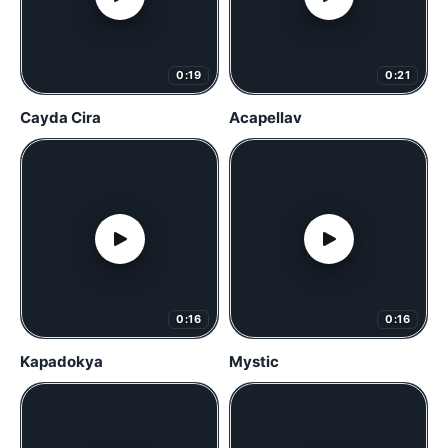
0:19
0:21
Cayda Cira
Acapellav
0:16
0:16
Kapadokya
Mystic