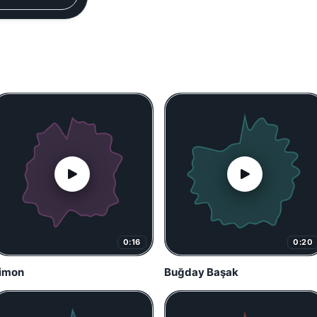
0:16
0:20
imon
Buğday Başak