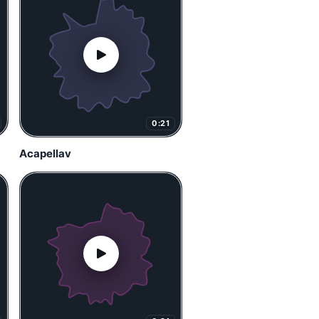
0:21
Acapellav