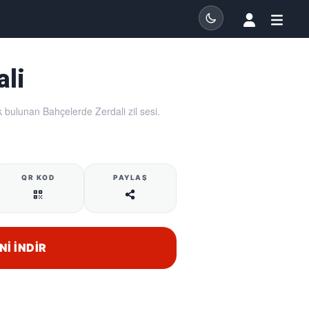
ali
k bulunan Bahçelerde Zerdali zil sesi.
QR KOD
PAYLAŞ
NI İNDIR