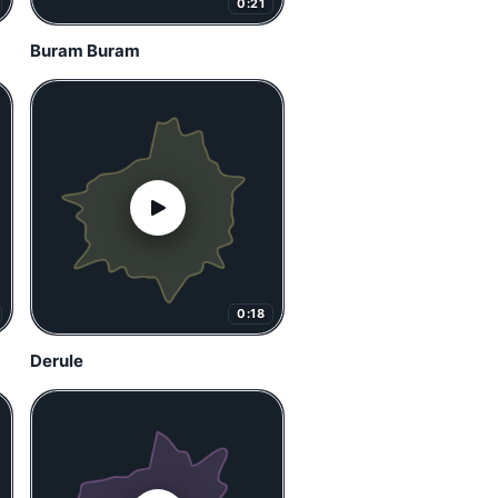
0:21
Buram Buram
0:18
Derule