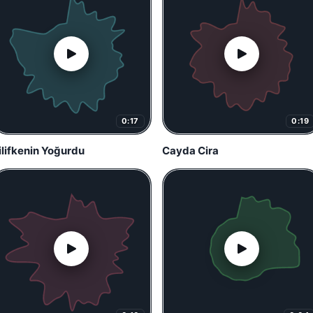
0:17
0:19
ilifkenin Yoğurdu
Cayda Cira