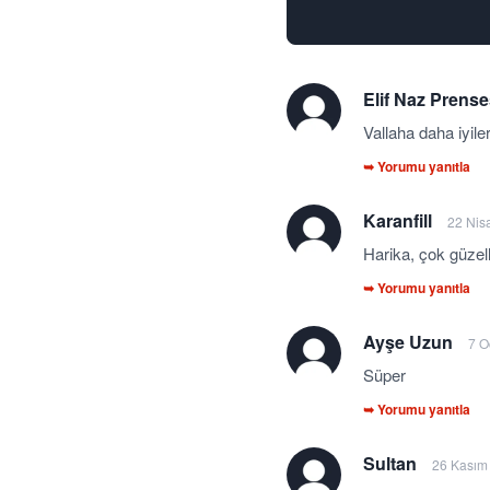
Elif Naz Prens
Vallaha daha iyile
➥ Yorumu yanıtla
Karanfill
22 Nis
Harika, çok güzel
➥ Yorumu yanıtla
Ayşe Uzun
7 O
Süper
➥ Yorumu yanıtla
Sultan
26 Kasım 