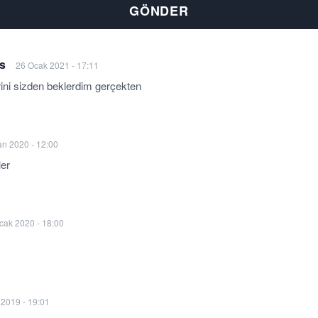
es
26 Ocak 2021 - 17:11
rini sizden beklerdim gerçekten
an 2020 - 12:00
ler
cak 2020 - 18:00
2019 - 19:01