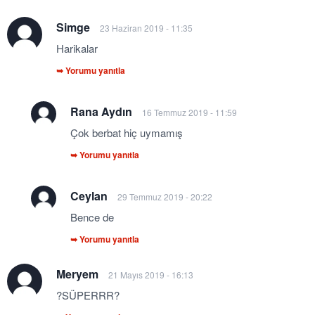
Simge
23 Haziran 2019 - 11:35
Harikalar
➥ Yorumu yanıtla
Rana Aydın
16 Temmuz 2019 - 11:59
Çok berbat hiç uymamış
➥ Yorumu yanıtla
Ceylan
29 Temmuz 2019 - 20:22
Bence de
➥ Yorumu yanıtla
Meryem
21 Mayıs 2019 - 16:13
?SÜPERRR?