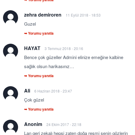
zehra demiroren
11 Eylül 2018 - 18:53
Guzel
➥ Yorumu yanıtla
HAYAT
3 Temmuz 2018 - 20:16
Bence çok güzeller Admini elinize emeğine kalbine
sağlık olsun harikasınız…
➥ Yorumu yanıtla
Ali
6 Haziran 2018 - 23:47
Çok güzel
➥ Yorumu yanıtla
Anonim
24 Ekim 2017 - 22:18
Lan geri zekalı hepsi zaten doğa resmi senin gözlerin