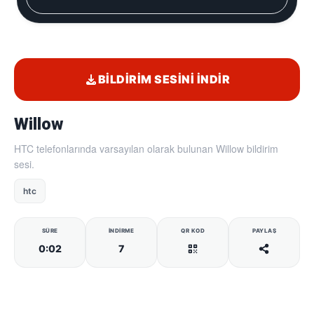
BILDIRIM SESINI İNDIR
Willow
HTC telefonlarında varsayılan olarak bulunan Willow bildirim
sesi.
htc
SÜRE
İNDIRME
QR KOD
PAYLAŞ
0:02
7