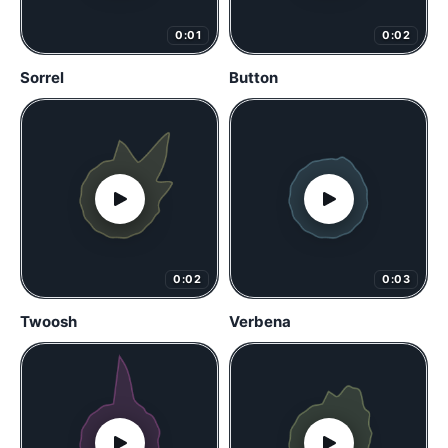
0:01
0:02
Sorrel
Button
0:02
0:03
Twoosh
Verbena