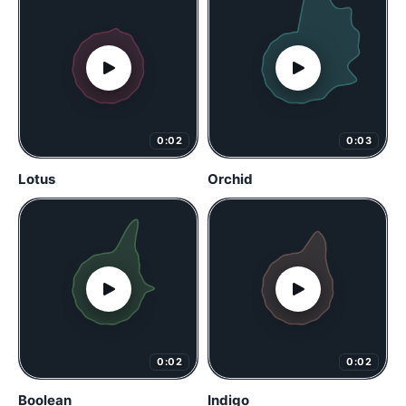
0:02
0:03
Lotus
Orchid
0:02
0:02
Boolean
Indigo