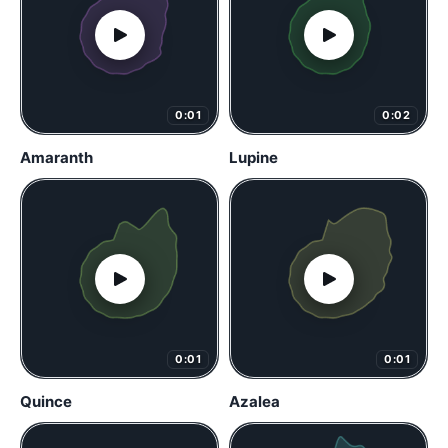
0:01
0:02
Amaranth
Lupine
0:01
0:01
Quince
Azalea