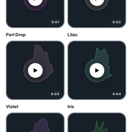
0:01
0:02
Perl Drop
Lilac
0:05
0:04
Violet
Iris