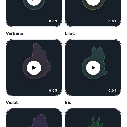
0:03
0:02
Verbena
Lilac
0:05
0:04
Violet
Iris