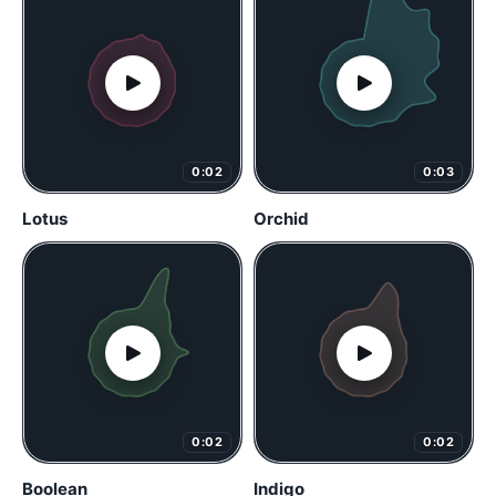
0:02
0:03
Lotus
Orchid
0:02
0:02
Boolean
Indigo