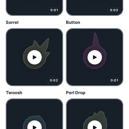
0:01
0:02
Sorrel
Button
0:02
0:01
Twoosh
Perl Drop