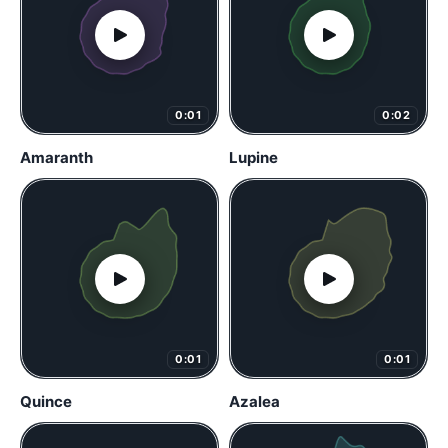
0:01
0:02
Amaranth
Lupine
0:01
0:01
Quince
Azalea