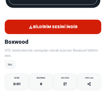
BILDIRIM SESINI İNDIR
Boxwood
HTC telefonlarında varsayılan olarak bulunan Boxwood bildirim
sesi.
htc
SÜRE
İNDIRME
QR KOD
PAYLAŞ
0:01
9