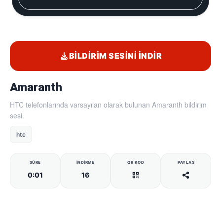
BILDIRIM SESINI İNDIR
Amaranth
HTC telefonlarında varsayılan olarak bulunan Amaranth bildirim
sesi.
htc
SÜRE
İNDIRME
QR KOD
PAYLAŞ
0:01
16