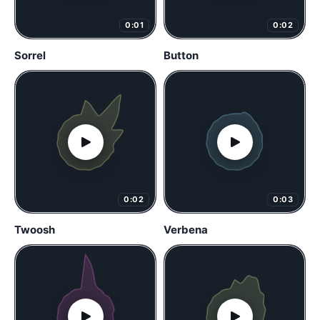
0:01
0:02
Sorrel
Button
0:02
0:03
Twoosh
Verbena