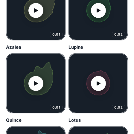
0:01
0:02
Azalea
Lupine
0:01
0:02
Quince
Lotus