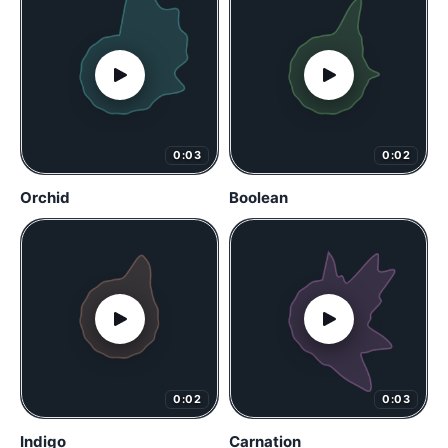
0:03
0:02
Orchid
Boolean
0:02
0:03
Indigo
Carnation