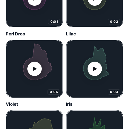
0:01
0:02
Perl Drop
Lilac
0:05
0:04
Violet
Iris