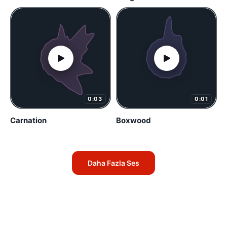
0:03
0:01
Carnation
Boxwood
Daha Fazla Ses