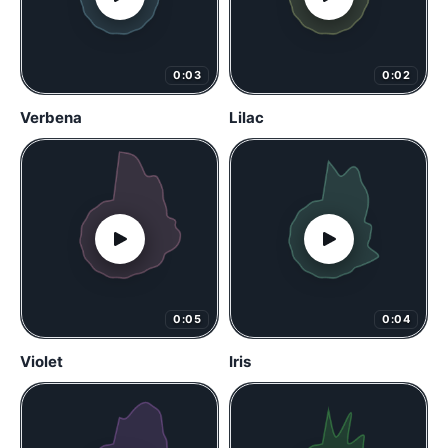
0:03
0:02
Verbena
Lilac
0:05
0:04
Violet
Iris