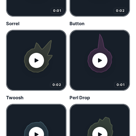
0:01
0:02
Sorrel
Button
0:02
0:01
Twoosh
Perl Drop