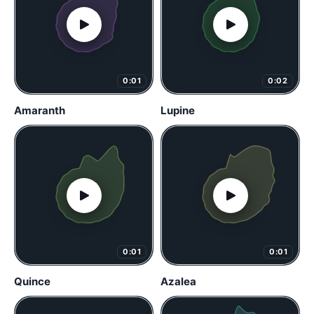
0:01
0:02
Amaranth
Lupine
0:01
0:01
Quince
Azalea