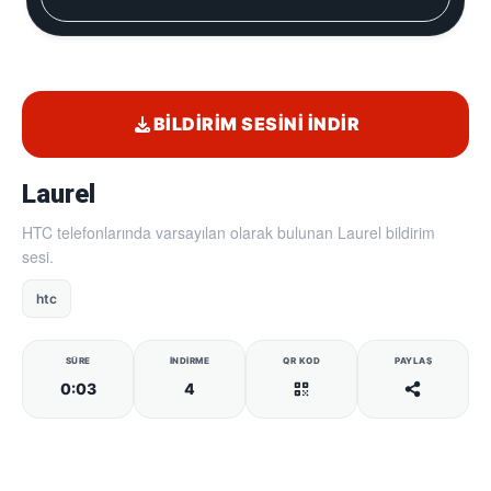
BILDIRIM SESINI İNDIR
Laurel
HTC telefonlarında varsayılan olarak bulunan Laurel bildirim
sesi.
htc
SÜRE
İNDIRME
QR KOD
PAYLAŞ
0:03
4