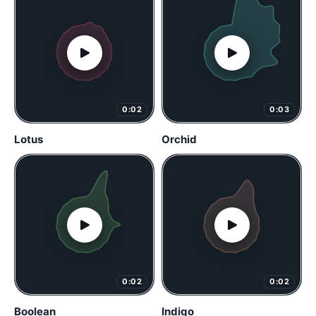
0:02
0:03
Lotus
Orchid
0:02
0:02
Boolean
Indigo