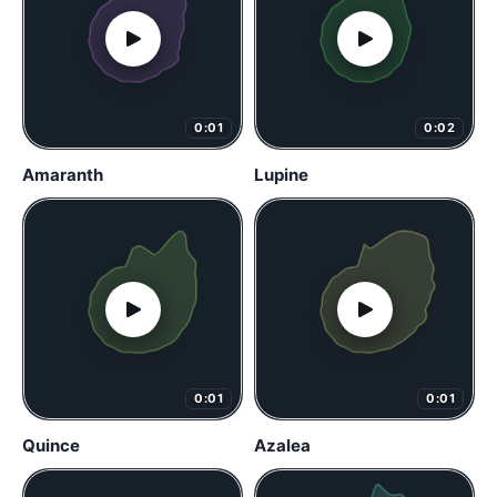
0:01
0:02
Amaranth
Lupine
0:01
0:01
Quince
Azalea