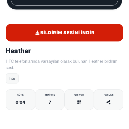
BILDIRIM SESINI İNDIR
Heather
HTC telefonlarında varsayılan olarak bulunan Heather bildirim
sesi.
htc
SÜRE
İNDIRME
QR KOD
PAYLAŞ
0:04
7