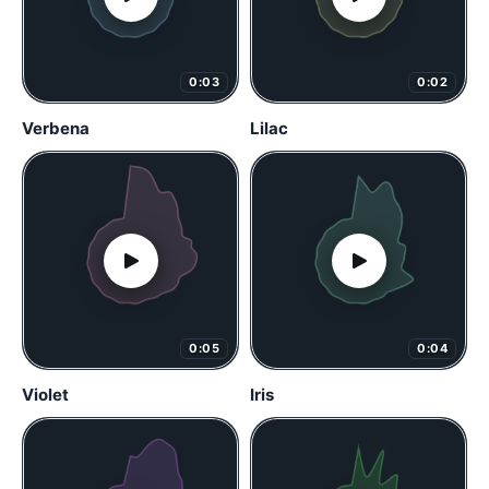
0:03
0:02
Verbena
Lilac
0:05
0:04
Violet
Iris