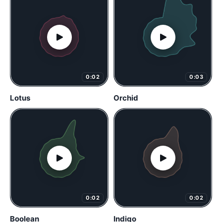
0:02
0:03
Lotus
Orchid
0:02
0:02
Boolean
Indigo