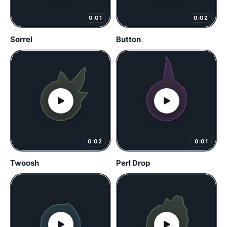
0:01
0:02
Sorrel
Button
0:02
0:01
Twoosh
Perl Drop