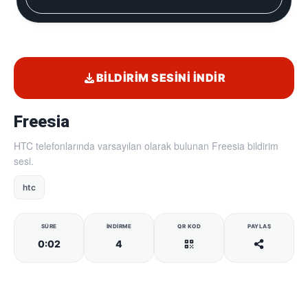
BILDIRIM SESINI İNDIR
Freesia
HTC telefonlarında varsayılan olarak bulunan Freesia bildirim
sesi.
htc
SÜRE
İNDIRME
QR KOD
PAYLAŞ
0:02
4