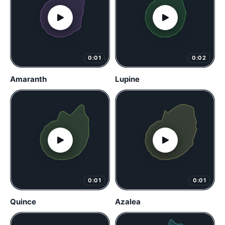
0:01
0:02
Amaranth
Lupine
0:01
0:01
Quince
Azalea