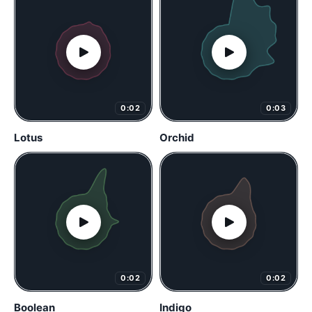
0:02
0:03
Lotus
Orchid
0:02
0:02
Boolean
Indigo