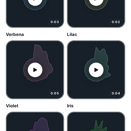
0:03
0:02
Verbena
Lilac
0:05
0:04
Violet
Iris