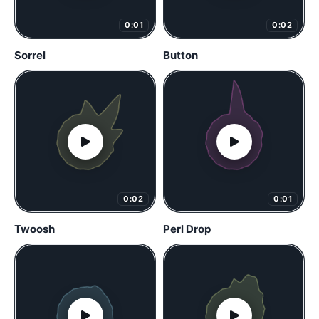
0:01
0:02
Sorrel
Button
0:02
0:01
Twoosh
Perl Drop