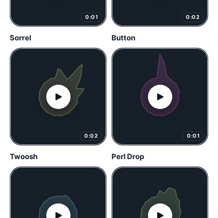
0:01
0:02
Sorrel
Button
0:02
0:01
Twoosh
Perl Drop