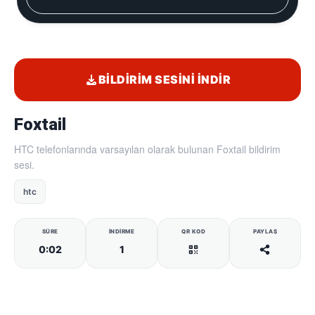
BILDIRIM SESINI İNDIR
Foxtail
HTC telefonlarında varsayılan olarak bulunan Foxtail bildirim
sesi.
htc
SÜRE
İNDIRME
QR KOD
PAYLAŞ
0:02
1