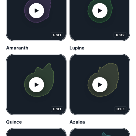
0:01
0:02
Amaranth
Lupine
0:01
0:01
Quince
Azalea