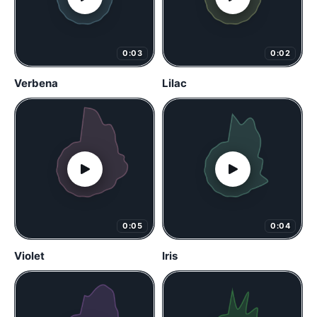
0:03
0:02
Verbena
Lilac
0:05
0:04
Violet
Iris