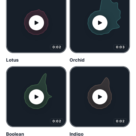
0:02
0:03
Lotus
Orchid
0:02
0:02
Boolean
Indigo