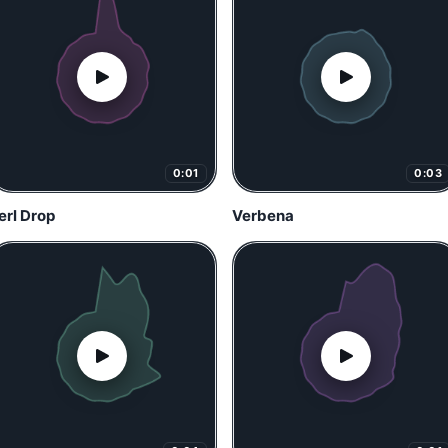
0:01
0:03
erl Drop
Verbena