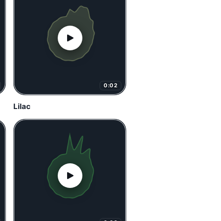
0:02
Lilac