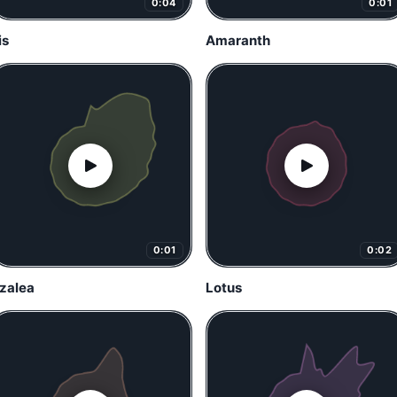
0:04
0:01
is
Amaranth
0:01
0:02
zalea
Lotus