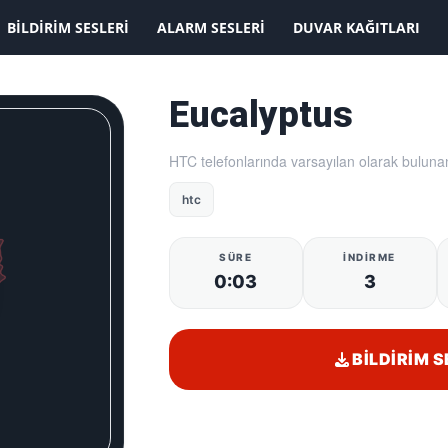
KAYDOLMAK İSTİYORUM
BILDIRIM SESLERI
ALARM SESLERI
DUVAR KAĞITLARI
Eucalyptus
HTC telefonlarında varsayılan olarak bulunan
htc
SÜRE
İNDIRME
0:03
3
BILDIRIM S