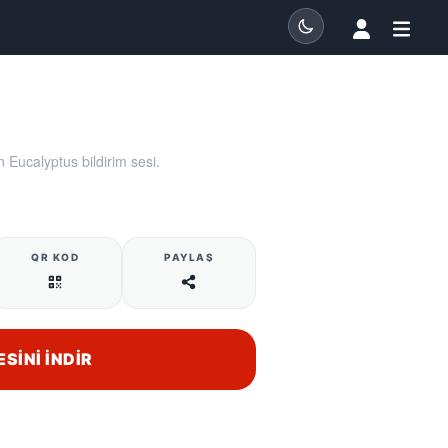
 Eucalyptus bildirim sesi.
QR KOD
PAYLAŞ
ESINI İNDIR