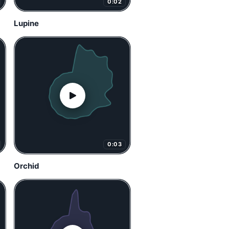
0:02
Lupine
0:03
Orchid