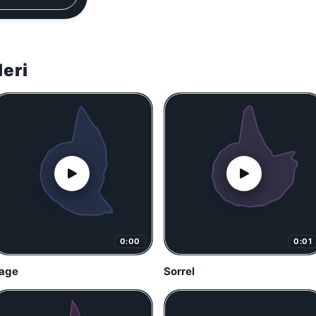
leri
0:00
0:01
age
Sorrel