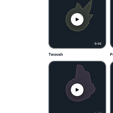
0:02
Twoosh
P