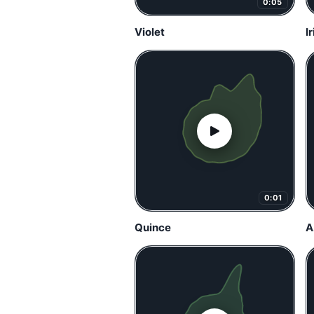
0:05
Violet
Ir
0:01
Quince
A