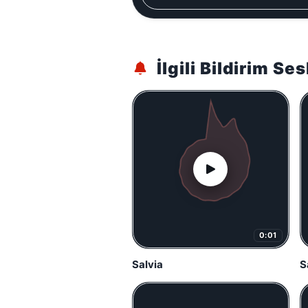
İlgili Bildirim Ses
0:01
Salvia
S