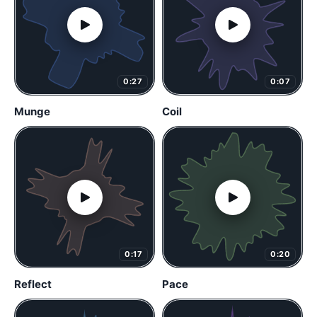
0:27
0:07
Munge
Coil
0:17
0:20
Reflect
Pace