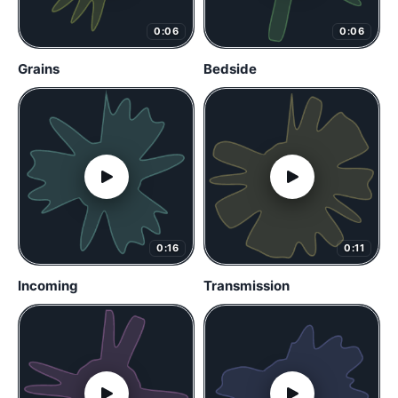
0:06
0:06
Grains
Bedside
0:16
0:11
Incoming
Transmission