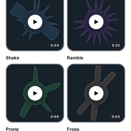
0:04
0:22
Shake
Ramble
0:06
0:05
Prong
Frogs