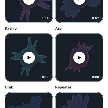
0:04
0:07
Kashio
Arp
0:10
0:08
Crab
Repeater