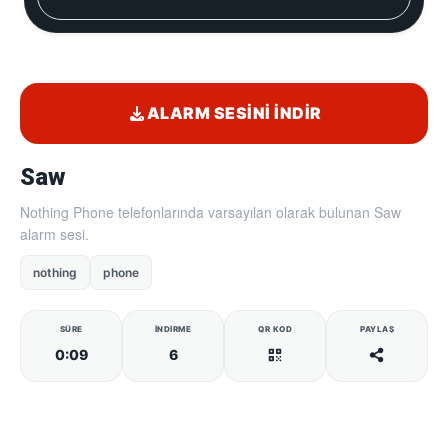
ALARM SESINI İNDIR
Saw
Nothing Phone telefonlarında varsayılan olarak bulunan Saw
alarm sesi.
nothing
phone
SÜRE
İNDIRME
QR KOD
PAYLAŞ
0:09
6