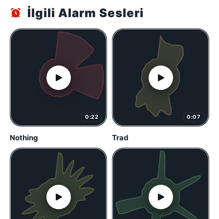
İlgili Alarm Sesleri
0:22
0:07
Nothing
Trad