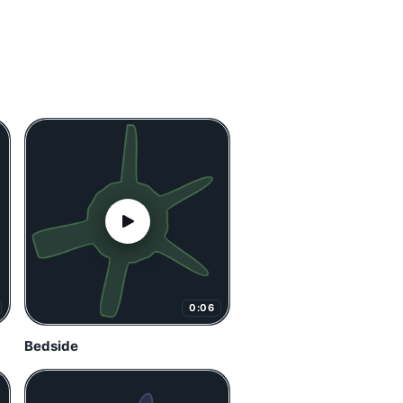
0:06
Bedside