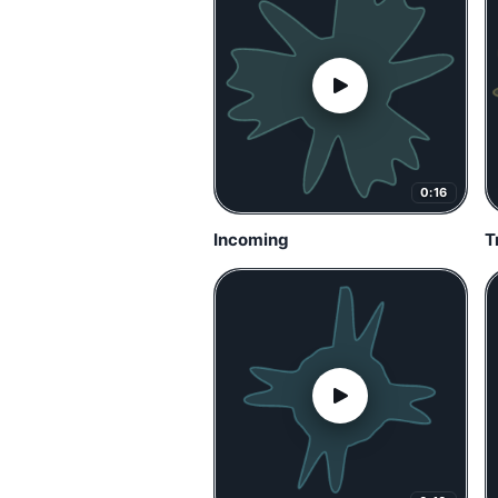
0:16
Incoming
T