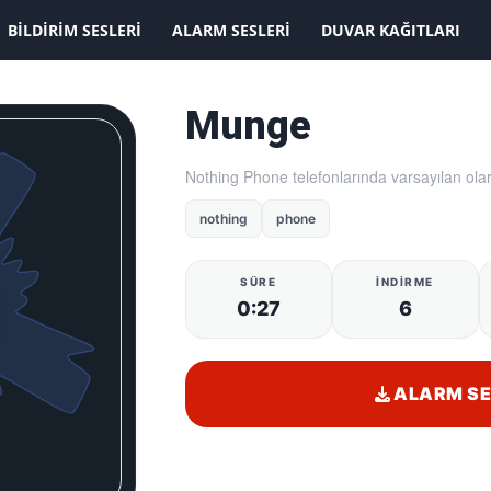
KAYDOLMAK İSTİYORUM
BILDIRIM SESLERI
ALARM SESLERI
DUVAR KAĞITLARI
Munge
Nothing Phone telefonlarında varsayılan ol
nothing
phone
SÜRE
İNDIRME
0:27
6
ALARM SES