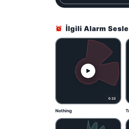
İlgili Alarm Sesle
0:22
Nothing
T