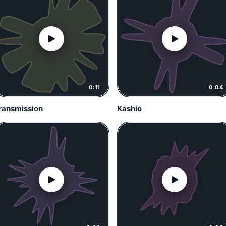
0:11
0:04
ransmission
Kashio