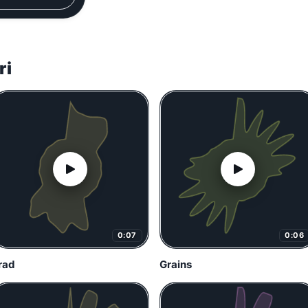
ri
0:07
0:06
rad
Grains