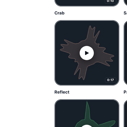
0:10
Crab
S
0:17
Reflect
P