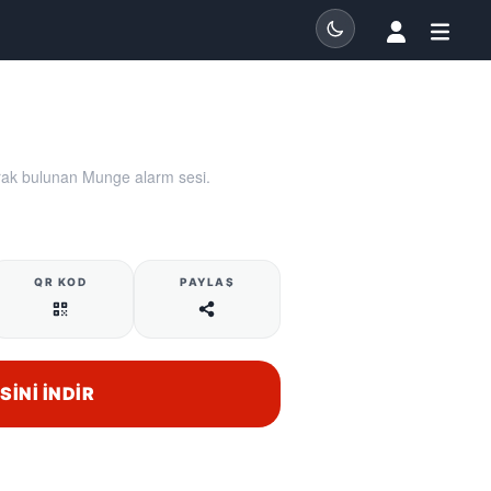
arak bulunan Munge alarm sesi.
QR KOD
PAYLAŞ
INI İNDIR