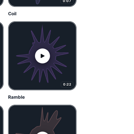
0:07
Coil
0:22
Ramble