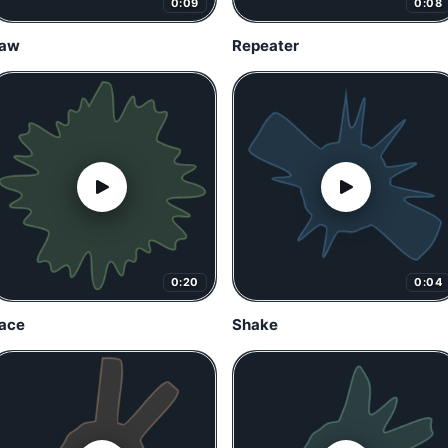
0:09
0:08
aw
Repeater
0:20
0:04
ace
Shake