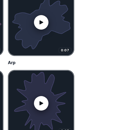
0:07
Arp