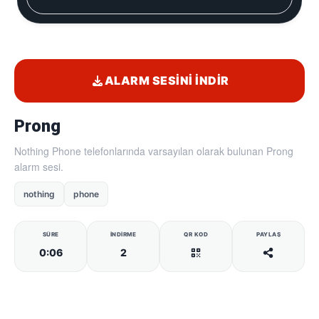
ALARM SESINI İNDIR
Prong
Nothing Phone telefonlarında varsayılan olarak bulunan Prong
alarm sesi.
nothing
phone
SÜRE
İNDIRME
QR KOD
PAYLAŞ
0:06
2