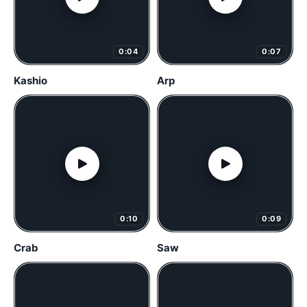
0:04
0:07
Kashio
Arp
0:10
0:09
Crab
Saw