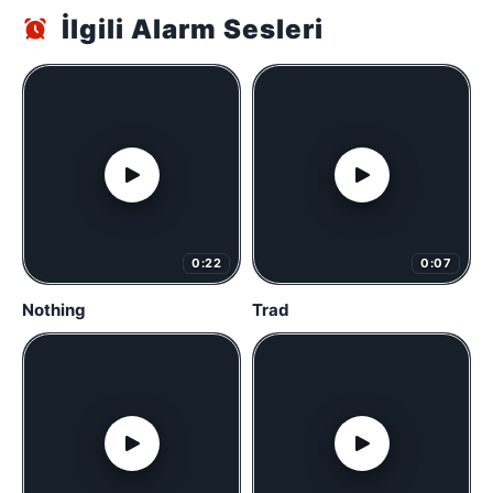
İlgili Alarm Sesleri
0:22
0:07
Nothing
Trad