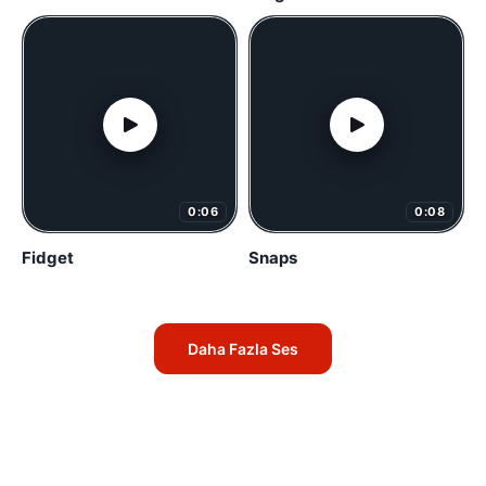
0:06
0:08
Fidget
Snaps
Daha Fazla Ses