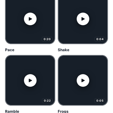
0:20
0:04
Pace
Shake
0:22
0:05
Ramble
Frogs