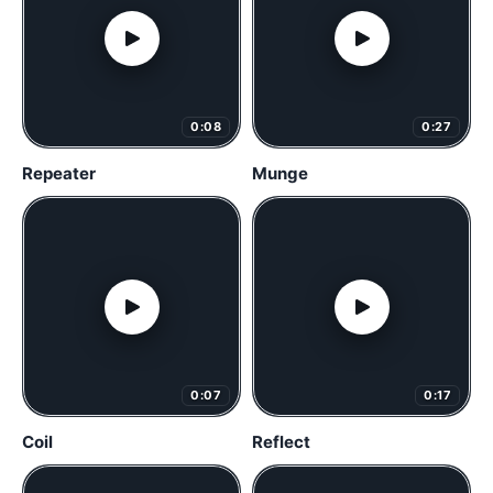
0:08
0:27
Repeater
Munge
0:07
0:17
Coil
Reflect