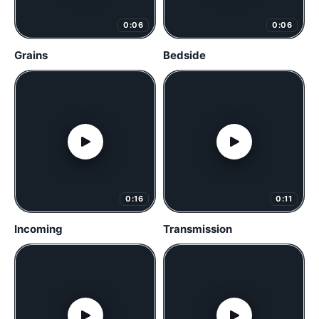
0:06
0:06
Grains
Bedside
0:16
0:11
Incoming
Transmission