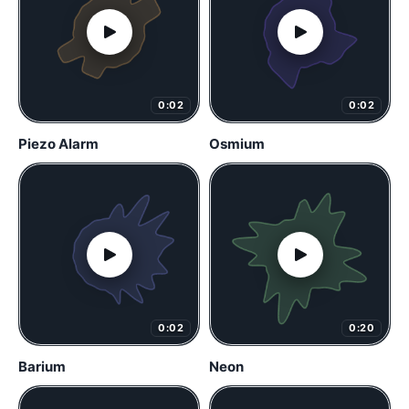
0:02
0:02
Piezo Alarm
Osmium
0:02
0:20
Barium
Neon