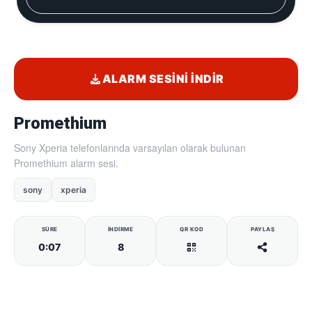
ALARM SESINI İNDIR
Promethium
Sony Xperia telefonlarında varsayılan olarak bulunan
Promethium alarm sesi.
sony
xperia
SÜRE
İNDIRME
QR KOD
PAYLAŞ
0:07
8