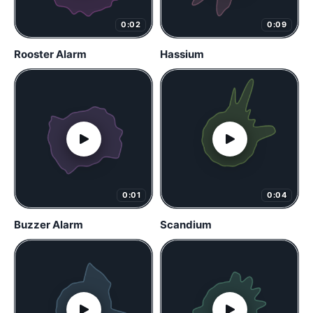
0:02
0:09
Rooster Alarm
Hassium
0:01
0:04
Buzzer Alarm
Scandium