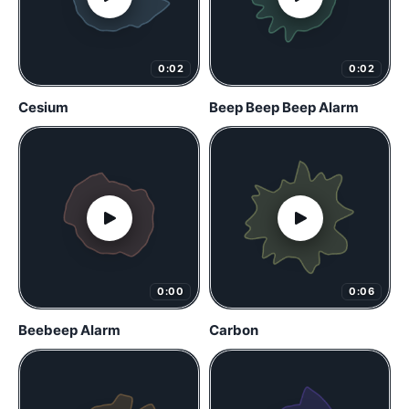
0:02
0:02
Cesium
Beep Beep Beep Alarm
0:00
0:06
Beebeep Alarm
Carbon