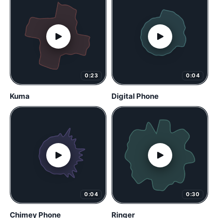
0:23
0:04
Kuma
Digital Phone
0:04
0:30
Chimey Phone
Ringer