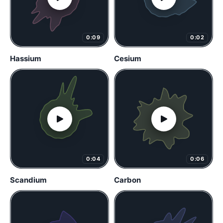
0:09
0:02
Hassium
Cesium
0:04
0:06
Scandium
Carbon