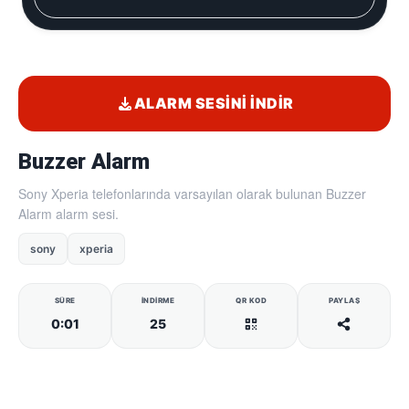
ALARM SESINI İNDIR
Buzzer Alarm
Sony Xperia telefonlarında varsayılan olarak bulunan Buzzer
Alarm alarm sesi.
sony
xperia
SÜRE
İNDIRME
QR KOD
PAYLAŞ
0:01
25