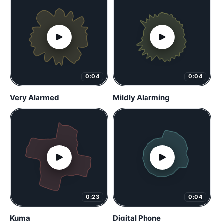
0:04
0:04
Very Alarmed
Mildly Alarming
0:23
0:04
Kuma
Digital Phone