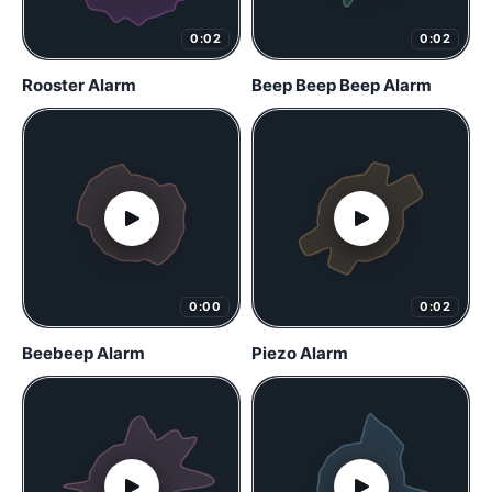
0:02
0:02
Rooster Alarm
Beep Beep Beep Alarm
0:00
0:02
Beebeep Alarm
Piezo Alarm