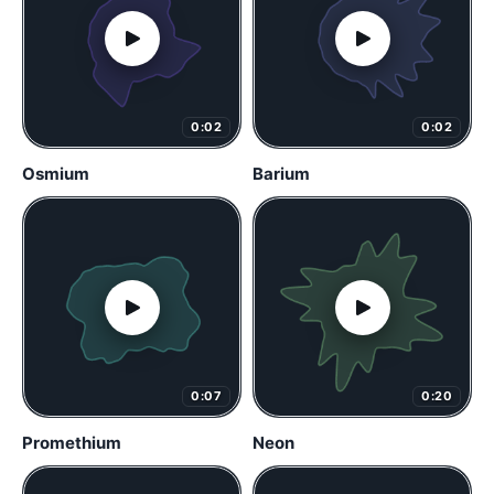
0:02
0:02
Osmium
Barium
0:07
0:20
Promethium
Neon