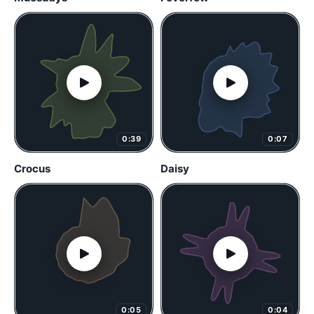
0:39
0:07
Crocus
Daisy
0:05
0:04