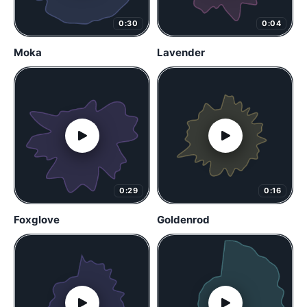
0:30
0:04
Moka
Lavender
0:29
0:16
Foxglove
Goldenrod