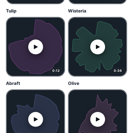
Tulip
Wisteria
0:12
0:36
Abraft
Olive