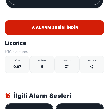
ALARM SESINI İNDIR
Licorice
HTC alarm sesi
SÜRE
İNDIRME
QR KOD
PAYLAŞ
0:07
5
İlgili Alarm Sesleri