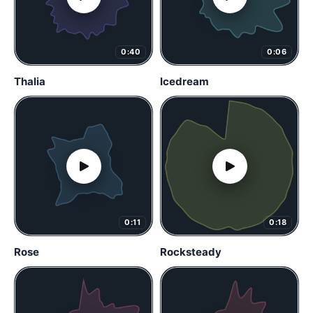
0:40
0:06
Thalia
Icedream
0:11
0:18
Rose
Rocksteady