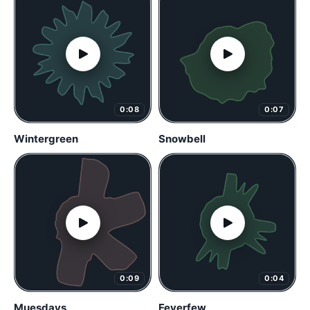
0:08
0:07
Wintergreen
Snowbell
0:09
0:04
Muesdays
Feverfew