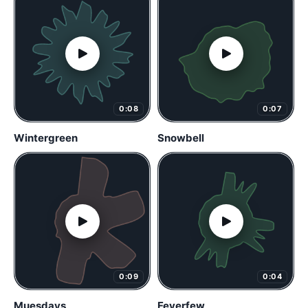
0:08
0:07
Wintergreen
Snowbell
0:09
0:04
Muesdays
Feverfew