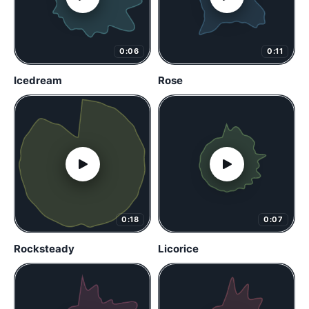
0:06
0:11
Icedream
Rose
0:18
0:07
Rocksteady
Licorice