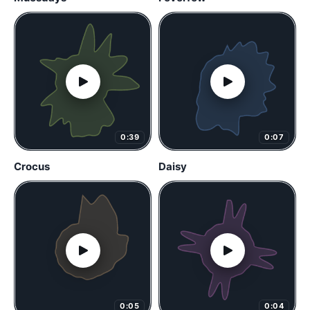
0:39
0:07
Crocus
Daisy
0:05
0:04