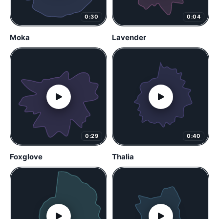
0:30
0:04
Moka
Lavender
0:29
0:40
Foxglove
Thalia