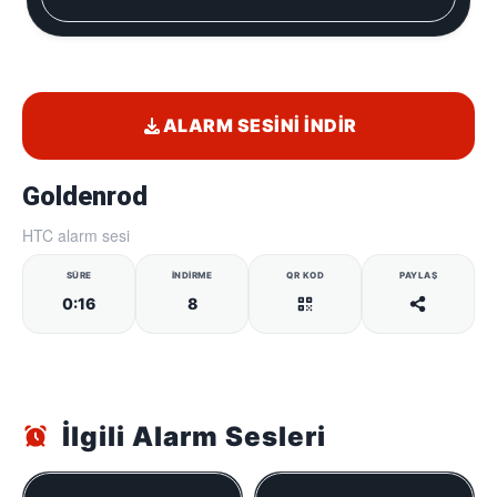
ALARM SESINI İNDIR
Goldenrod
HTC alarm sesi
SÜRE
İNDIRME
QR KOD
PAYLAŞ
0:16
8
İlgili Alarm Sesleri