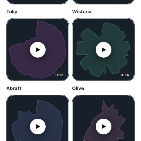
Tulip
Wisteria
0:12
0:36
Abraft
Olive