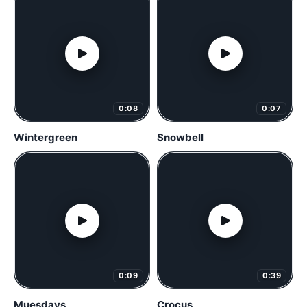
0:08
0:07
Wintergreen
Snowbell
0:09
0:39
Muesdays
Crocus