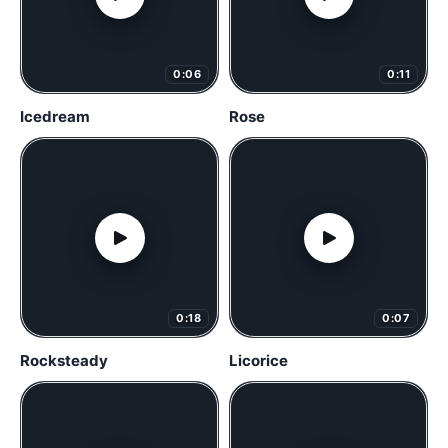
0:06
0:11
Icedream
Rose
0:18
0:07
Rocksteady
Licorice