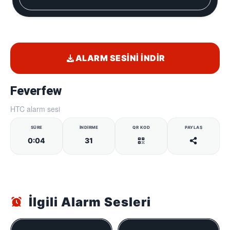
ALARM SESINI İNDIR
Feverfew
HTC alarm sesi
SÜRE
İNDIRME
QR KOD
PAYLAŞ
0:04
31
İlgili Alarm Sesleri