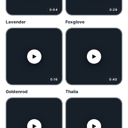
0:04
0:29
Lavender
Foxglove
0:16
0:40
Goldenrod
Thalia