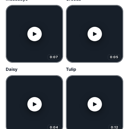
0:07
0:05
Daisy
Tulip
0:04
0:12