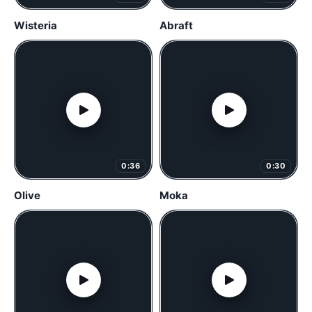
Wisteria
Abraft
0:36
0:30
Olive
Moka