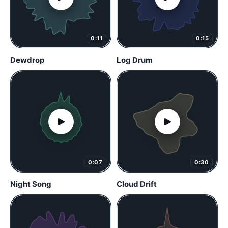
0:11
0:15
Dewdrop
Log Drum
0:07
0:30
Night Song
Cloud Drift