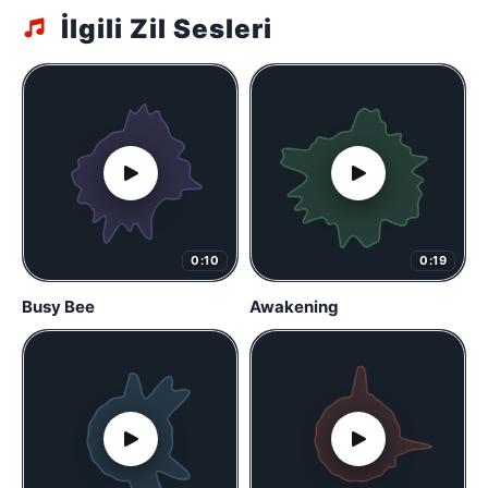
İlgili Zil Sesleri
0:10
0:19
Busy Bee
Awakening