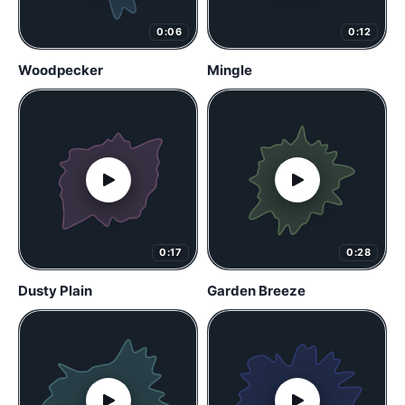
0:06
0:12
Woodpecker
Mingle
0:17
0:28
Dusty Plain
Garden Breeze