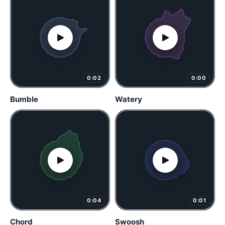
0:02
0:00
Bumble
Watery
0:04
0:01
Chord
Swoosh