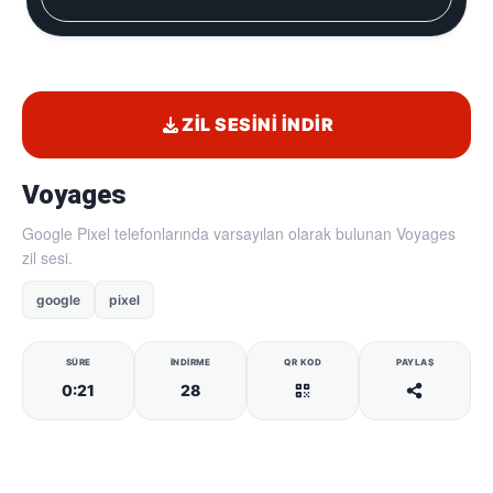
ZIL SESINI İNDIR
Voyages
Google Pixel telefonlarında varsayılan olarak bulunan Voyages
zil sesi.
google
pixel
SÜRE
İNDIRME
QR KOD
PAYLAŞ
0:21
28