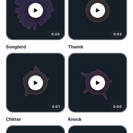
0:20
0:02
Songbird
Thumb
0:01
0:00
Chitter
Knock