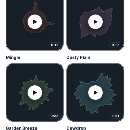
0:12
0:17
Mingle
Dusty Plain
0:28
0:11
Garden Breeze
Dewdrop