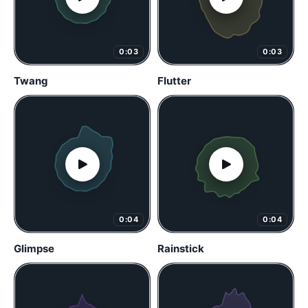
0:03
0:03
Twang
Flutter
0:04
0:04
Glimpse
Rainstick