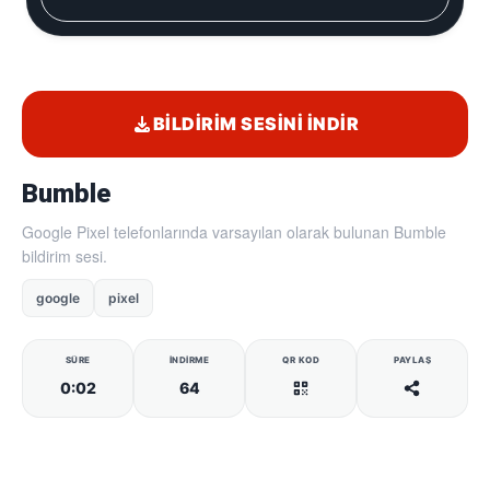
BILDIRIM SESINI İNDIR
Bumble
Google Pixel telefonlarında varsayılan olarak bulunan Bumble
bildirim sesi.
google
pixel
SÜRE
İNDIRME
QR KOD
PAYLAŞ
0:02
64