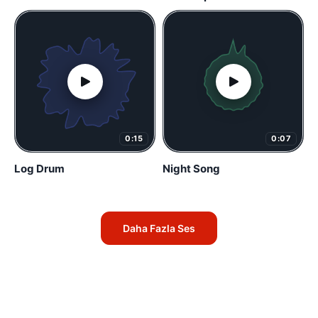
0:15
0:07
Log Drum
Night Song
Daha Fazla Ses