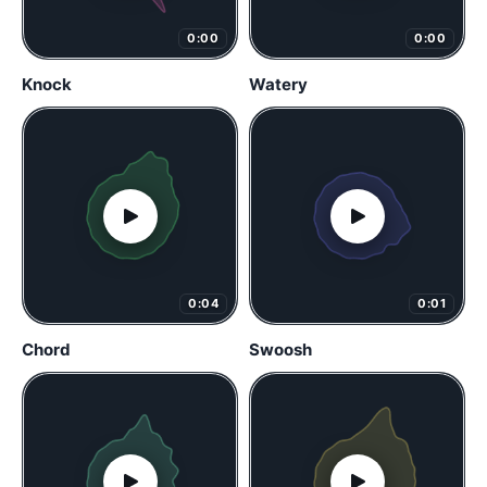
0:00
0:00
Knock
Watery
0:04
0:01
Chord
Swoosh