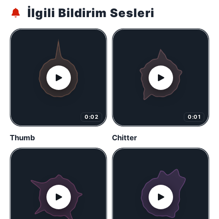
İlgili Bildirim Sesleri
0:02
0:01
Thumb
Chitter