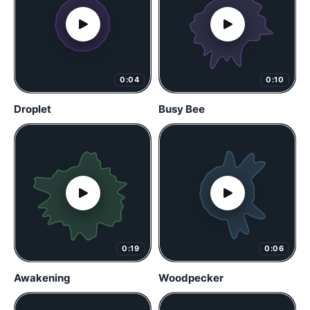
0:04
0:10
Droplet
Busy Bee
0:19
0:06
Awakening
Woodpecker