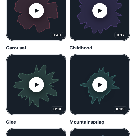
0:40
0:17
Carousel
Childhood
0:14
0:09
Glee
Mountainspring