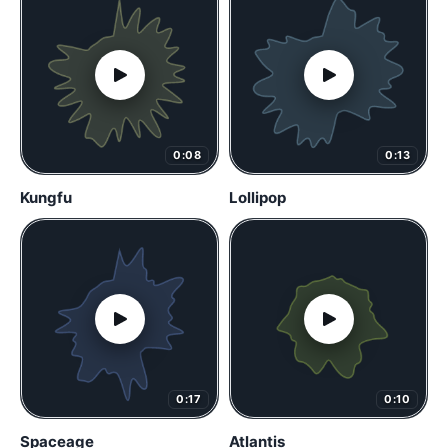
0:08
0:13
Kungfu
Lollipop
0:17
0:10
Spaceage
Atlantis