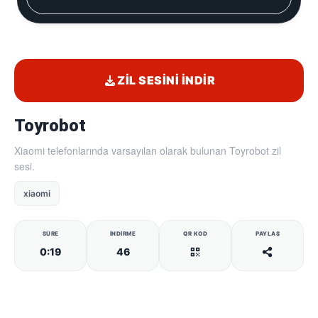
ZIL SESINI İNDIR
Toyrobot
Xiaomi telefonlarında varsayılan olarak bulunan Toyrobot zil
sesi.
xiaomi
SÜRE
İNDIRME
QR KOD
PAYLAŞ
0:19
46