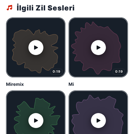
İlgili Zil Sesleri
0:19
0:19
Miremix
Mi