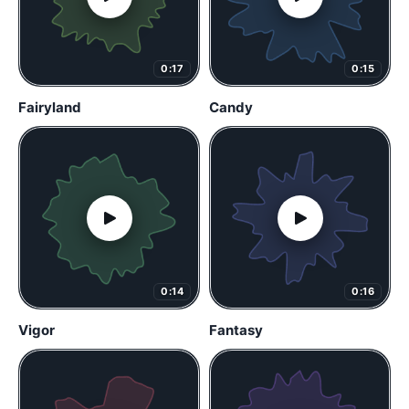
0:17
0:15
Fairyland
Candy
0:14
0:16
Vigor
Fantasy