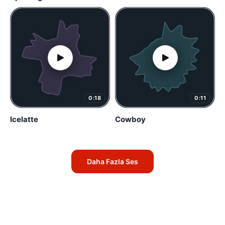
0:18
0:11
Icelatte
Cowboy
Daha Fazla Ses