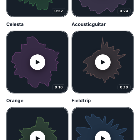
0:22
0:24
Celesta
Acousticguitar
0:10
0:10
Orange
Fieldtrip