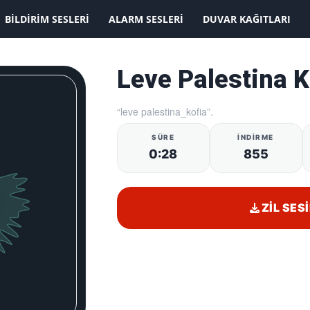
KAYDOLMAK İSTİYORUM
BILDIRIM SESLERI
ALARM SESLERI
DUVAR KAĞITLARI
Leve Palestina K
“leve palestina_kofia”.
SÜRE
İNDIRME
0:28
855
ZIL SESI