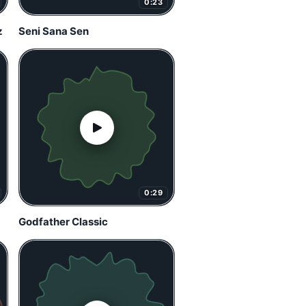
0:23
z
Seni Sana Sen
0:29
Godfather Classic