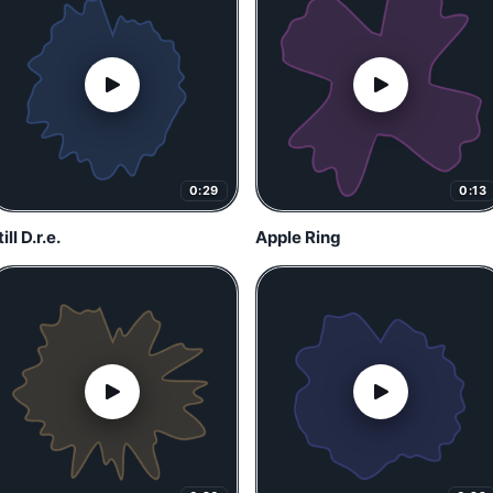
0:29
0:13
ill D.r.e.
Apple Ring