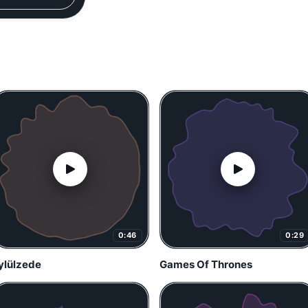
0:46
0:29
ylülzede
Games Of Thrones