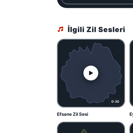
İlgili Zil Sesleri
0:30
Efsane Zil Sesi
E