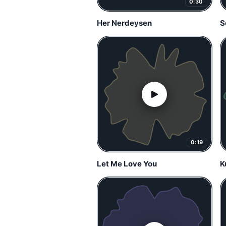
0:30
Her Nerdeysen
S
0:19
Let Me Love You
K