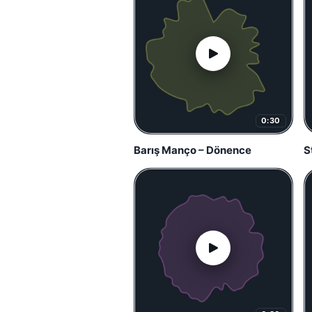
0:30
Barış Manço – Dönence
St