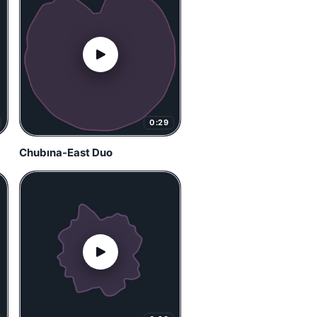
0:29
Chubına-East Duo