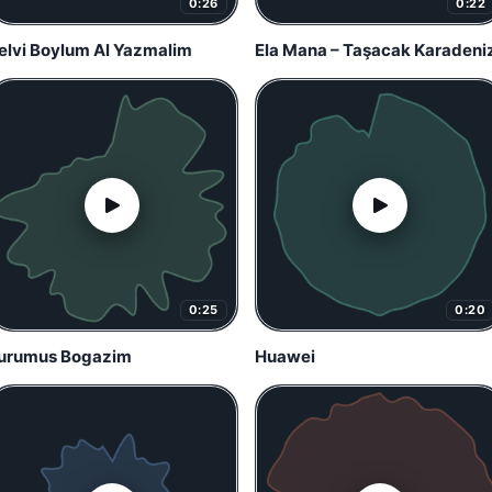
0:26
0:22
elvi Boylum Al Yazmalim
Ela Mana – Taşacak Karadeni
0:25
0:20
urumus Bogazim
Huawei