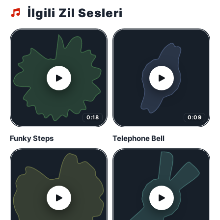
İlgili Zil Sesleri
0:18
0:09
Funky Steps
Telephone Bell