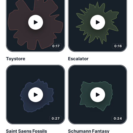
0:17
0:16
Toystore
Escalator
0:27
0:24
Saint Saens Fossils
Schumann Fantasy