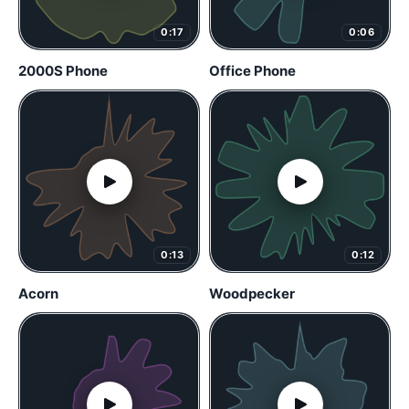
0:17
0:06
2000S Phone
Office Phone
0:13
0:12
Acorn
Woodpecker