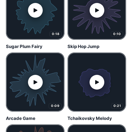
0:18
0:10
Sugar Plum Fairy
Skip Hop Jump
0:09
0:21
Arcade Game
Tchaikovsky Melody