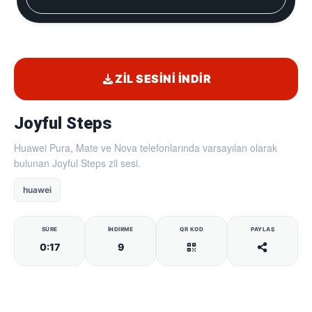
ZIL SESINI İNDIR
Joyful Steps
Huawei Pura, Mate ve Nova telefonlarında varsayılan olarak
bulunan Joyful Steps zil sesi.
huawei
SÜRE
İNDIRME
QR KOD
PAYLAŞ
0:17
9