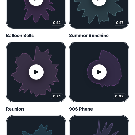
0:12
0:17
Balloon Bells
Summer Sunshine
0:21
0:02
Reunion
90S Phone