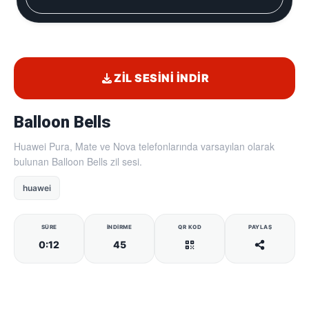
ZIL SESINI İNDIR
Balloon Bells
Huawei Pura, Mate ve Nova telefonlarında varsayılan olarak
bulunan Balloon Bells zil sesi.
huawei
SÜRE
İNDIRME
QR KOD
PAYLAŞ
0:12
45