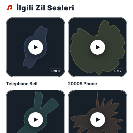
İlgili Zil Sesleri
0:09
0:17
Telephone Bell
2000S Phone