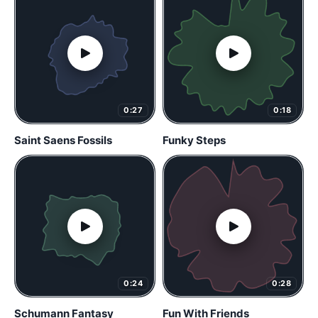
0:27
0:18
Saint Saens Fossils
Funky Steps
0:24
0:28
Schumann Fantasy
Fun With Friends