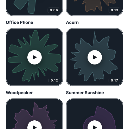
0:06
0:13
Office Phone
Acorn
0:12
0:17
Woodpecker
Summer Sunshine