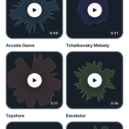
0:09
0:21
Arcade Game
Tchaikovsky Melody
0:17
0:16
Toystore
Escalator