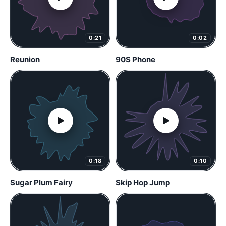
0:21
0:02
Reunion
90S Phone
0:18
0:10
Sugar Plum Fairy
Skip Hop Jump