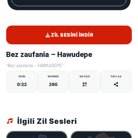
ZIL SESINI İNDIR
Bez zaufania – Hawudepe
“Bez zaufania – HAWUDEPE”.
SÜRE
İNDIRME
QR KOD
PAYLAŞ
0:22
260
İlgili Zil Sesleri