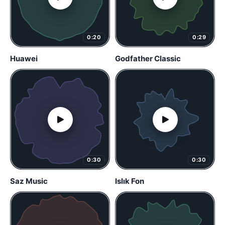
0:20
0:29
Huawei
Godfather Classic
0:30
0:30
Saz Music
Islık Fon