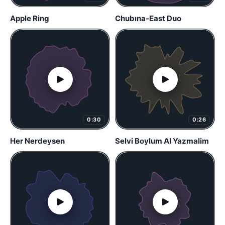
Apple Ring
Chubına-East Duo
0:30
0:26
Her Nerdeysen
Selvi Boylum Al Yazmalim