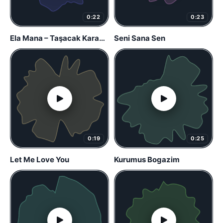
0:22
0:23
Ela Mana – Taşacak Karadeniz
Seni Sana Sen
0:19
0:25
Let Me Love You
Kurumus Bogazim