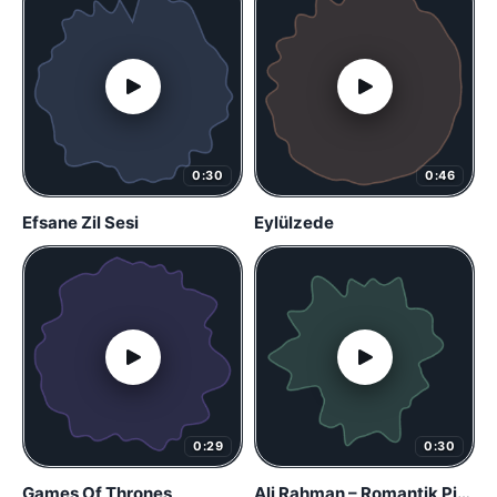
0:30
0:46
Efsane Zil Sesi
Eylülzede
0:29
0:30
Games Of Thrones
Ali Rahman – Romantik Piyano