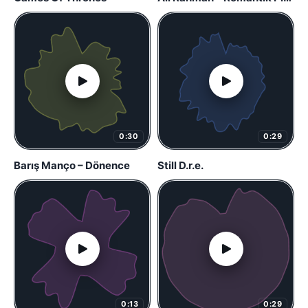
0:30
0:29
Barış Manço – Dönence
Still D.r.e.
0:13
0:29