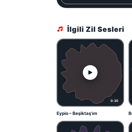
İlgili Zil Sesleri
0:30
Eypio – Beşiktaş’ım
B