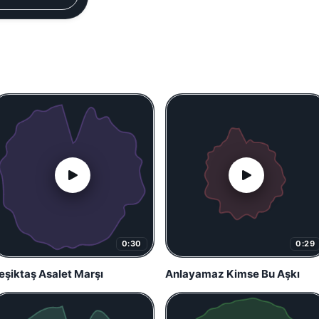
0:30
0:29
eşiktaş Asalet Marşı
Anlayamaz Kimse Bu Aşkı