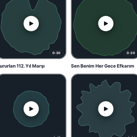
0:30
0:30
ururlan 112. Yıl Marşı
Sen Benim Her Gece Efkarım