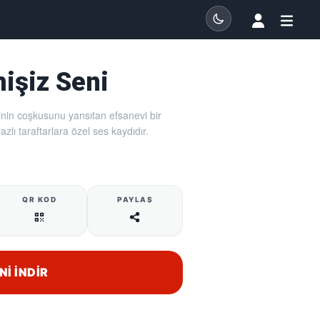
işiz Seni
erinin coşkusunu yansıtan efsanevi bir
azlı taraftarlara özel ses kaydıdır.
QR KOD
PAYLAŞ
NI İNDIR