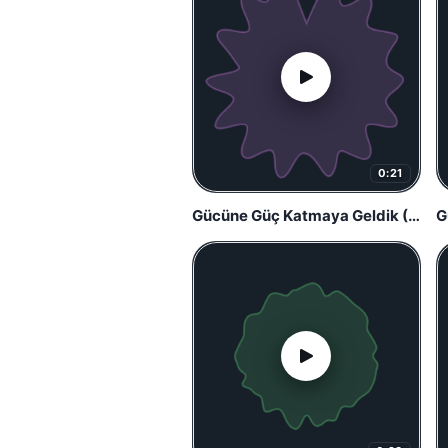
0:21
Gücüne Güç Katmaya Geldik (Başlangıç)
G