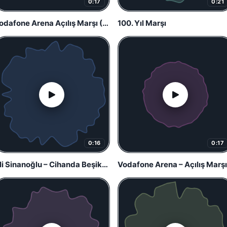
0:17
0:21
Vodafone Arena Açılış Marşı (Başlangıç)
100. Yıl Marşı
0:16
0:17
Ali Sinanoğlu – Cihanda Beşiktaş
Vodafone Arena – Açılış Marşı