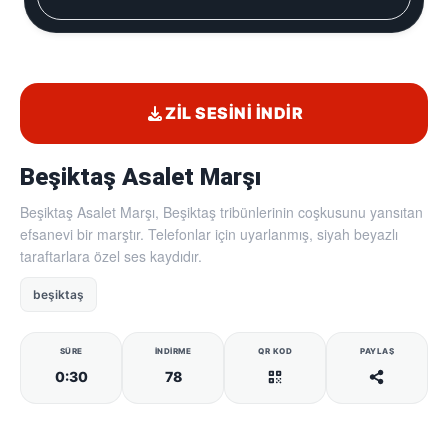
ZIL SESINI İNDIR
Beşiktaş Asalet Marşı
Beşiktaş Asalet Marşı, Beşiktaş tribünlerinin coşkusunu yansıtan
efsanevi bir marştır. Telefonlar için uyarlanmış, siyah beyazlı
taraftarlara özel ses kaydıdır.
beşiktaş
SÜRE
İNDIRME
QR KOD
PAYLAŞ
0:30
78