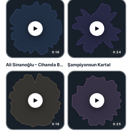
0:16
0:24
Ali Sinanoğlu – Cihanda Beşiktaş
Şampiyonsun Kartal
0:18
0:25