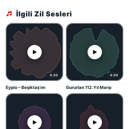
İlgili Zil Sesleri
0:30
0:30
Eypio – Beşiktaş’ım
Gururlan 112. Yıl Marşı