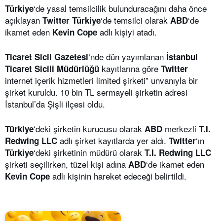
‘de yasal temsilcilik bulunduracağını daha önce
Türkiye
açıklayan
‘de temsilci olarak
‘de
Twitter Türkiye
ABD
ikamet eden
adlı kişiyi atadı.
Kevin Cope
‘nde dün yayımlanan
Ticaret Sicil Gazetesi
İstanbul
kayıtlarına göre
Ticaret Sicili Müdürlüğü
Twitter
internet içerik hizmetleri limited şirketi” unvanıyla bir
şirket kuruldu. 10 bin TL sermayeli şirketin adresi
İstanbul’da Şişli ilçesi oldu.
‘deki şirketin kurucusu olarak
merkezli
Türkiye
ABD
T.I.
adlı şirket kayıtlarda yer aldı.
‘ın
Redwing LLC
Twitter
‘deki şirketinin müdürü olarak
Türkiye
T.I. Redwing LLC
şirketi seçilirken, tüzel kişi adına
‘de ikamet eden
ABD
adlı kişinin hareket edeceği belirtildi.
Kevin Cope