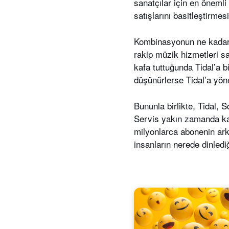
sanatçılar için en önemli
satışlarını basitleştirme
Kombinasyonun ne kadar iy
rakip müzik hizmetleri sa
kafa tuttuğunda Tidal’a b
düşünürlerse Tidal’a yönel
Bununla birlikte, Tidal, S
Servis yakın zamanda ka
milyonlarca abonenin arka
insanların nerede dinledi