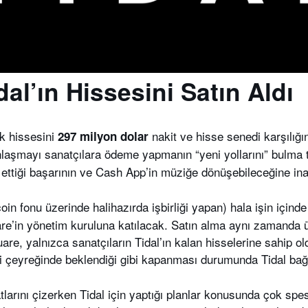
al’ın Hissesini Satın Aldı
uk hissesini
nakit ve hisse senedi karşılığın
297 milyon dolar
nlaşmayı sanatçılara ödeme yapmanın “yeni yollarını” bulma te
e ettiği başarının ve Cash App’in müziğe dönüşebileceğine ina
oin fonu üzerinde halihazırda işbirliği yapan) hala işin içinde
are’in yönetim kuruluna katılacak. Satın alma aynı zamanda ü
uare, yalnızca sanatçıların Tidal’ın kalan hisselerine sahip o
i çeyreğinde beklendiği gibi kapanması durumunda Tidal bağ
larını çizerken Tidal için yaptığı planlar konusunda çok spesi