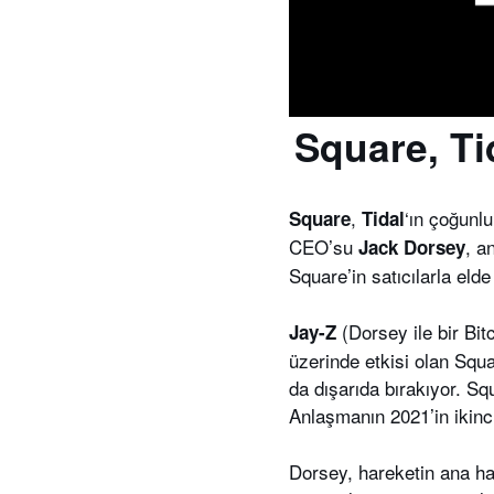
Square, Tid
,
‘ın çoğunl
Square
Tidal
CEO’su
, a
Jack Dorsey
Square’in satıcılarla eld
(Dorsey ile bir Bitc
Jay-Z
üzerinde etkisi olan Squ
da dışarıda bırakıyor. Sq
Anlaşmanın 2021’in ikinc
Dorsey, hareketin ana hat