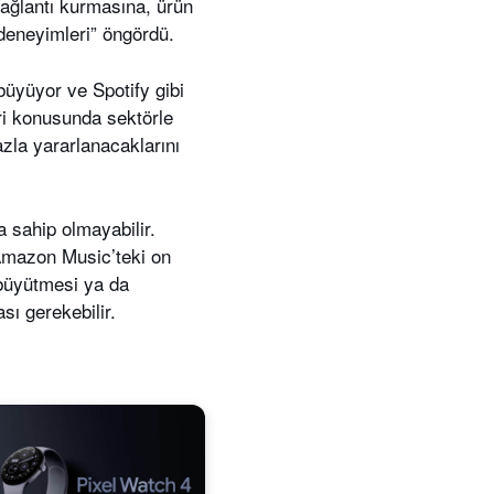
bağlantı kurmasına, ürün
 deneyimleri” öngördü.
büyüyor ve Spotify gibi
eri konusunda sektörle
azla yararlanacaklarını
na sahip olmayabilir.
Amazon Music’teki on
 büyütmesi ya da
sı gerekebilir.