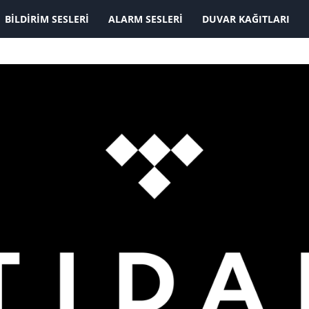
KAYDOLMAK İSTİYORUM
BILDIRIM SESLERI
ALARM SESLERI
DUVAR KAĞITLARI