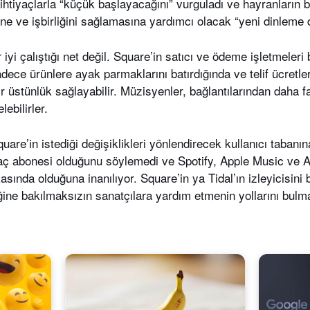
 ihtiyaçlarla “küçük başlayacağını” vurguladı ve hayranların 
sine ve işbirliğini sağlamasına yardımcı olacak “yeni dinleme
i çalıştığı net değil. Square’in satıcı ve ödeme işletmeleri 
dece ürünlere ayak parmaklarını batırdığında ve telif ücretl
ir üstünlük sağlayabilir. Müzisyenler, bağlantılarından daha f
ebilirler.
quare’in istediği değişiklikleri yönlendirecek kullanıcı tabanı
ç abonesi olduğunu söylemedi ve Spotify, Apple Music ve 
sında olduğuna inanılıyor. Square’in ya Tidal’ın izleyicisini
ğine bakılmaksızın sanatçılara yardım etmenin yollarını bulma