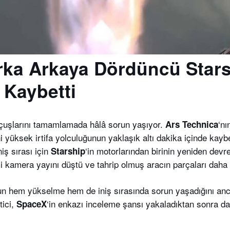
rka Arkaya Dördüncü Star
 Kaybetti
çuşlarını tamamlamada hâlâ sorun yaşıyor.
‘nı
Ars Technica
i yüksek irtifa yolculuğunun yaklaşık altı dakika içinde kayb
iş sırası için
‘in motorlarından birinin yeniden devr
Starship
 kamera yayını düştü ve tahrip olmuş aracın parçaları daha 
run hem yükselme hem de iniş sırasında sorun yaşadığını anca
tici,
‘in enkazı inceleme şansı yakaladıktan sonra da
SpaceX