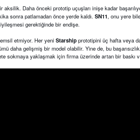
ir aksilik. Daha önceki prototip uçuşları inişe kadar başarılı
akika sonra patlamadan önce yerde kaldı.
, onu yere bil
SN11
iyileşmesi gerektiğinde bir endişe.
 temsil etmiyor. Her yeni
prototipini üç hafta veya d
Starship
ümü daha gelişmiş bir model olabilir. Yine de, bu başarısızlı
zmete sokmaya yaklaşmak için firma üzerinde artan bir baskı v