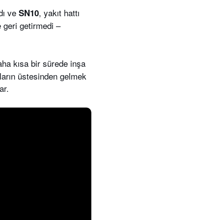
ydı ve
, yakıt hattı
SN10
e geri getirmedi –
aha kısa bir sürede inşa
kların üstesinden gelmek
ar.