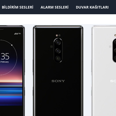
KAYDOLMAK İSTİYORUM
BILDIRIM SESLERI
ALARM SESLERI
DUVAR KAĞITLARI