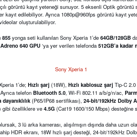
 açılı görüntü kayıt yeteneği sunuyor. 5 eksenli Optik görüntü 
ler kayıt edilebiliyor. Ayrıca 1080p@960fps görüntü kayıt ye
ideolar oluşturulabiliyor.
yonga seti kullanılan Sony Xperia 1’de
da
 855
64GB/128GB
.
‘ya yer verilen telefonda
Adreno 640 GPU
512GB’a kadar 
 Xperia 1’de;
(18W),
Tip-C 2.0
Hızlı şarj
Hızlı kablosuz şarj
Ayrıca telefon
, Wi-Fi 802.11 a/b/g/n/ac,
Bluetooth 5.0
Parm
(P65/IP68 sertifikası),
 dayanıklılık
24-bit/192kHz Dolby 
) gibi özelliklere ve
(Cat19 1600/150 Mbps) desteğine s
4.5G
lursak, 3 lü arka kamerası, alışılmışın dışında daha uzun ol
ahip HDR ekranı, 18W hızlı şarj desteği, 24-bit/192kHz Dol