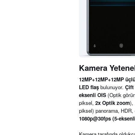
Kamera Yetenek
12MP+12MP+12MP üçl
bulunuyor.
LED
flaş
Çift
(Optik görün
eksenli OIS
piksel,
),
2x Optik zoom
piksel) panorama, HDR, g
1080p@30fps (5-eksenl
Kamera tarafında oldukça