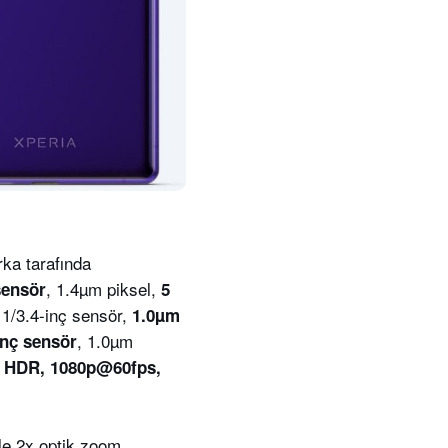
rka tarafında
, 1.4µm piksel,
sensör
5
, 1/3.4-inç sensör,
1.0µm
, 1.0µm
inç sensör
 HDR, 1080p@60fps,
le 2x optik zoom