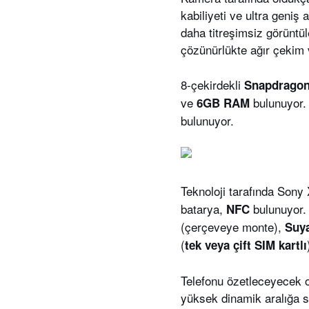
kabiliyeti ve ultra geniş
daha titreşimsiz görüntü
çözünürlükte ağır çekim v
8-çekirdekli
Snapdragon
ve
bulunuyor
6GB RAM
bulunuyor.
Teknoloji tarafında Sony
batarya,
bulunuyor. 
NFC
(çerçeveye monte),
Suya
(
tek veya çift SIM kartlı
Telefonu özetleceyecek o
yüksek dinamik aralığa s