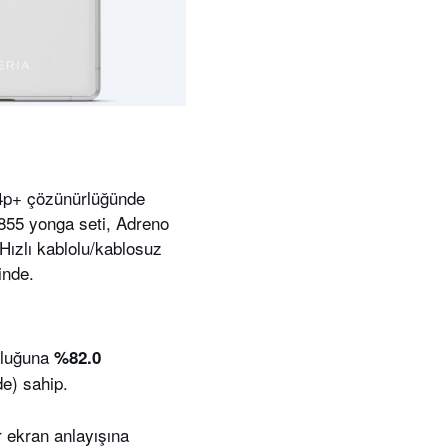
644p+ çözünürlüğünde
55 yonga seti, Adreno
ızlı kablolu/kablosuz
inde.
nluğuna
%82.0
e) sahip.
r ekran anlayışına