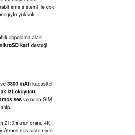
sabitleme sistemi ile çok
teneğiyle yüksek
hili depolama alanı
desteği
mikroSD kart
 ve
kapasiteli
3300 mAh
ak izi okuyucu
ve nano-SIM
Atmos ses
ahip.
an 21:9 ekran oranı, 4K
by Atmos ses sistemiyle