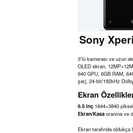
Sony Xperi
3’lü kamerası ve uzun ek
OLED ekran, 12MP+12MP+
640 GPU, 6GB RAM, 64GB/
şarj, 24-bit/192kHz Dolb
Ekran Özellikle
1644×3840 pikse
6.5 inç
oranına ve d
Ekran/Kasa
Ekran tarafında oldukça f