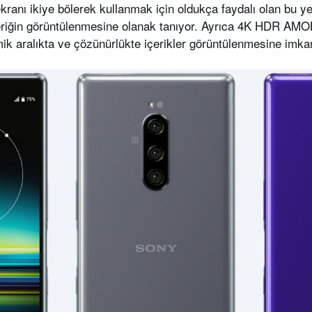
ranı ikiye bölerek kullanmak için oldukça faydalı olan bu ye
çeriğin görüntülenmesine olanak tanıyor. Ayrıca 4K HDR AMO
k aralıkta ve çözünürlükte içerikler görüntülenmesine imkan