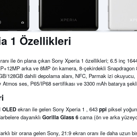
a 1 Özellikleri
ranı ile ön plana çıkan Sony Xperia 1 özellikleri; 6.5 inç 1
12MP arka ve 8MP ön kamera, 8-çekirdekli Snapdragon 8
128GB dahili depolama alanı, NFC, Parmak izi okuyucu, H
y Atmos ses, P65/IP68 sertifikası ve 3300 mAh batarya şekl
ri
l
ekran ile gelen Sony Xperia 1 , 643
piksel yoğu
OLED
ppi
arbelere dayanıklı
cama (ön ve arka yüzeyd
Gorilla Glass 6
arklı bir orana gelen Sony, 21:9 ekran oranı ile daha uzun bi