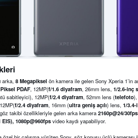
leri
arka,
ön kamera ile gelen Sony Xperia 1’in a
ü
8 Megapiksel
, 12MP(
, 26mm lens,
 Piksel PDAF
f/1.6 diyafram
1/2.6-inç 
tü sabitleyici), 12MP(
, 52mm lens (
)
f/2.4 diyafram
telefoto
 12MP(
, 16mm (
) lens,
f/2.4 diyafram
ultra geniş açılı
1/3.4-
öz takibi özellikleriyle gelen arka kamera
2160p@24/30fps
video kaydı yapabiliyor.
i EIS), 1080p@960fps
 özel bir çalışma yürüten Sony, söz konusu üçlü kamerası i