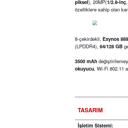
), 20MP(
piksel
1/2.8-inç
özelliklere sahip olan k
8-çekirdekli,
Exynos 889
(LPDDR4),
g
64/128
GB
değiştirilemey
3500 mAh
, Wi-Fi 802.11 a
okuyucu
TASARIM
İşletim Sistemi: