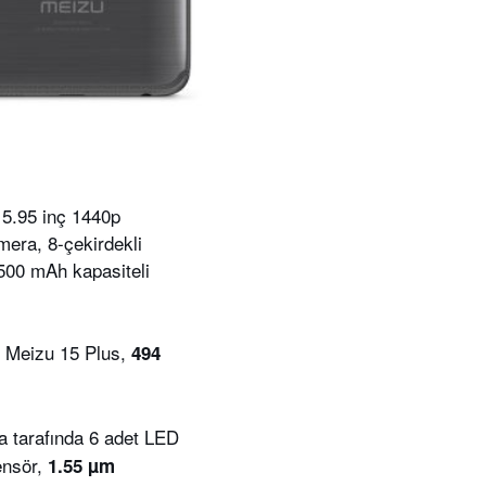
, 5.95 inç 1440p
era, 8-çekirdekli
500 mAh kapasiteli
n Meizu 15 Plus,
494
a tarafında 6 adet LED
ensör,
1.55 µm