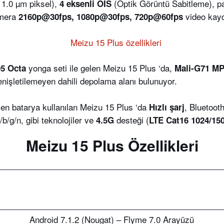
, 1.0 µm piksel),
(Optik Görüntü Sabitleme), 
4 eksenli OIS
amera
video kayd
2160p@30fps, 1080p@30fps, 720p@60fps
yonga seti ile gelen Meizu 15 Plus ‘da,
5 Octa
Mali-G71 M
enişletilemeyen dahili depolama alanı bulunuyor.
en batarya kullanılan Meizu 15 Plus ‘da
, Bluetoot
Hızlı şarj
/b/g/n,
gibi teknolojiler ve
desteği (
4.5G
LTE Cat16 1024/15
Meizu 15 Plus Özellikleri
Android 7.1.2 (Nougat) – Flyme 7.0 Arayüzü