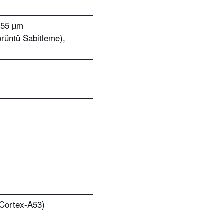
1.55 µm
örüntü Sabitleme),
Cortex-A53)