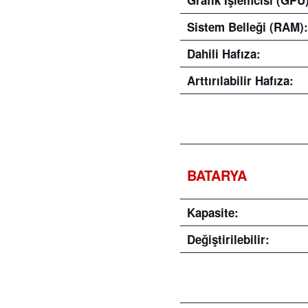
Sistem Belleği (RAM):
Dahili Hafıza:
Arttırılabilir Hafıza:
BATARYA
Kapasite:
Değiştirilebilir
: