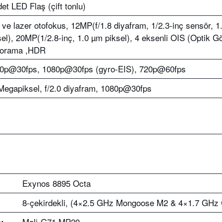
det LED Flaş (çift tonlu)
 ve lazer otofokus, 12MP(f/1.8 diyafram, 1/2.3-inç sensör, 
sel), 20MP(1/2.8-inç, 1.0 µm piksel), 4 eksenli OIS (Optik G
orama ,HDR
0p@30fps, 1080p@30fps (gyro-EIS), 720p@60fps
Megapiksel, f/2.0 diyafram, 1080p@30fps
Exynos 8895 Octa
8-çekirdekli, (4×2.5 GHz Mongoose M2 & 4×1.7 GHz 
Mali-G71 MP20
: