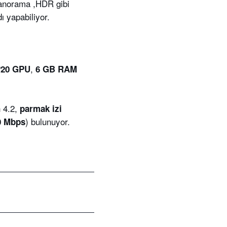
panorama ,HDR gibi
ı yapabiliyor.
,
P20
GPU
6 GB RAM
h 4.2,
parmak izi
) bulunuyor.
0 Mbps