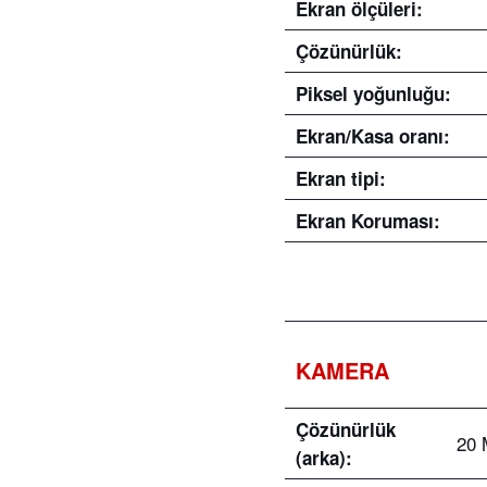
Ekran ölçüleri:
Çözünürlük:
Piksel yoğunluğu:
Ekran/Kasa oranı:
Ekran tipi:
Ekran Koruması:
KAMERA
Çözünürlük
20 
(arka):