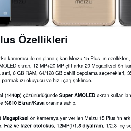
lus Özellikleri
arka kamerası ile ön plana çıkan Meizu 15 Plus ‘ın özellikleri
MOLED ekran, 12 MP+20 MP çift arka 20 Megapiksel ön kam
seti, 6 GB RAM, 64/128 GB dahili depolama seçenekleri, 3
 parmak izi okuyucu ve hızlı şarj şeklinde.
l (
) çözünürlüğünde
ekran kullanıla
1440p
Super AMOLED
ve
oranına sahip.
%810 Ekran/Kasa
ön kameraya yer verilen Meizu 15 Plus ‘ın ark
0 Megapiksel
r.
, 12MP(
, 1/2.3-inç s
Faz ve lazer otofokus
f/1.8 diyafram