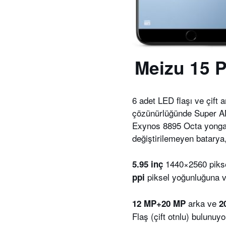
Meizu 15 P
6 adet LED flaşı ve çift 
çözünürlüğünde Super A
Exynos 8895 Octa yonga 
değiştirilemeyen batarya,
1440×2560 pikse
5.95 inç
piksel yoğunluğuna 
ppi
arka ve
12 MP+20 MP
2
Flaş (çift otnlu) bulunuyo