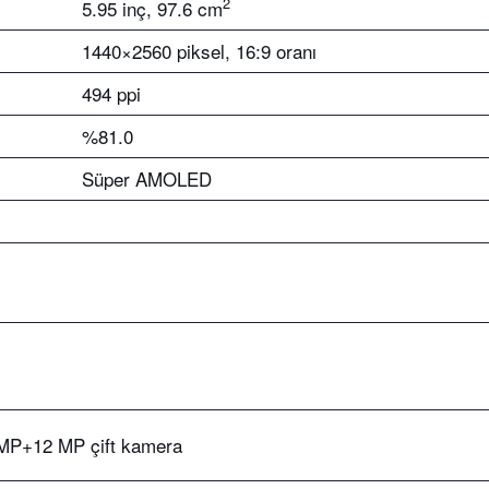
2
5.95 inç, 97.6 cm
1440×2560 piksel, 16:9 oranı
494 ppi
%81.0
Süper AMOLED
MP+12 MP çift kamera