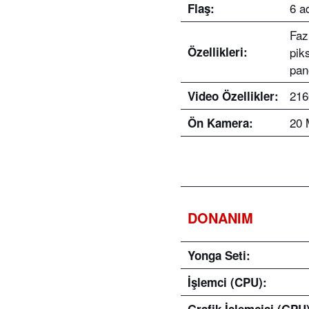
6 a
Flaş:
Faz
Özellikleri:
pik
pan
216
Video Özellikler:
20 
Ön Kamera:
DONANIM
Yonga Seti:
İşlemci (CPU):
Grafik İşlemcisi (GPU)