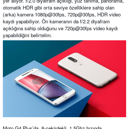
yer alıyor. f/2.0 diyafram açıklığı, yüz tanıma, panorama,
otomatik HDR gibi orta seviye özelliklere sahip olan
(arka) kamera 1080p@30fps, 720p@30fps, HDR video
kaydı yapabiliyor. Ön kameranın da f/2.2 diyafram
açıklığına sahip olduğunu ve 720p@30fps video kaydı
yapabildiğini belirtelim.
Moto G4 Plus’da, 8-çekirdekli, 1.5Ghz hızında