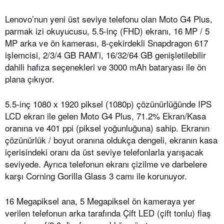
Lenovo’nun yeni üst seviye telefonu olan Moto G4 Plus,
parmak izi okuyucusu, 5.5-inç (FHD) ekranı, 16 MP / 5
MP arka ve ön kamerası, 8-çekirdekli Snapdragon 617
işlemcisi, 2/3/4 GB RAM’i, 16/32/64 GB genişletilebilir
dahili hafıza seçenekleri ve 3000 mAh bataryası ile ön
plana çıkıyor.
5.5-inç 1080 x 1920 piksel (1080p) çözünürlüğünde IPS
LCD ekran ile gelen Moto G4 Plus, 71.2% Ekran/Kasa
oranına ve 401 ppi (piksel yoğunluğuna) sahip. Ekranın
çözünürlük / boyut oranına oldukça dengeli, ekranın kasa
içerisindeki oranı da üst seviye telefonlarla yarışacak
seviyede. Ayrıca telefonun ekranı çizilme ve darbelere
karşı Corning Gorilla Glass 3 camı ile korunuyor.
16 Megapiksel ana, 5 Megapiksel ön kameraya yer
verilen telefonun arka tarafında Çift LED (çift tonlu) flaş