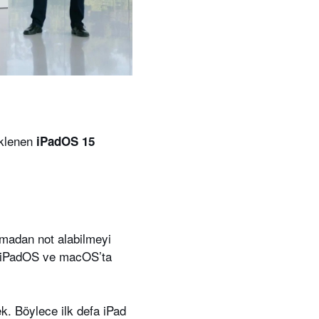
beklenen
iPadOS 15
amadan not alabilmeyi
iz. iPadOS ve macOS’ta
k. Böylece ilk defa iPad