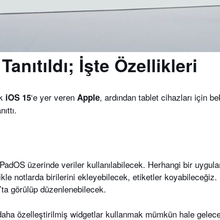
anıtıldı; İşte Özellikleri
k
‘e yer veren
, ardından tablet cihazları için 
iOS 15
Apple
ıttı.
adOS üzerinde veriler kullanılabilecek. Herhangi bir uygul
kle notlarda birilerini ekleyebilecek, etiketler koyabileceğ
S’ta görülüp düzenlenebilecek.
aha özelleştirilmiş widgetlar kullanmak mümkün hale gelece