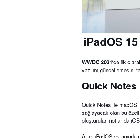
iPadOS 15 T
‘de ilk olara
WWDC 2021
yazılım güncellemesini tan
Quick Notes
Quick Notes ile macOS iP
sağlayacak olan bu özelli
oluşturulan notlar da iO
Artık iPadOS ekranında d