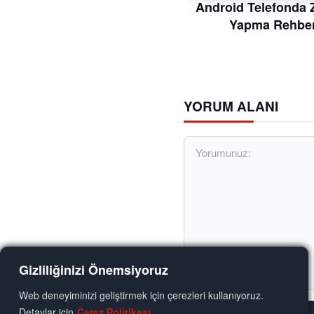
Android Telefonda Z
Yapma Rehber
YORUM ALANI
Gizliliğinizi Önemsiyoruz
Web deneyiminizi geliştirmek için çerezleri kullanıyoruz.
Yorumunuz:
Detaylar için
Çerez Politikası