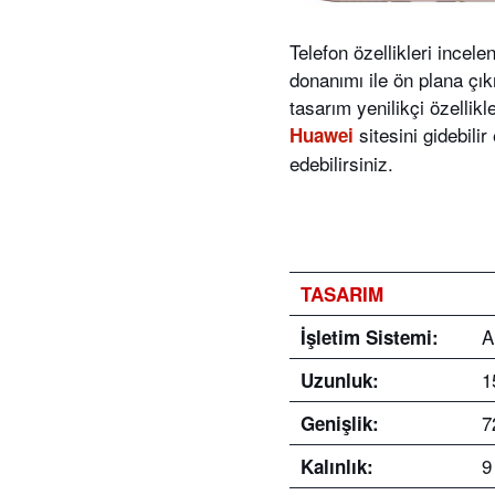
Telefon özellikleri incel
donanımı ile ön plana çı
tasarım yenilikçi özellik
sitesini gidebilir
Huawei
edebilirsiniz.
TASARIM
A
İşletim Sistemi:
1
Uzunluk:
7
Genişlik:
9
Kalınlık: