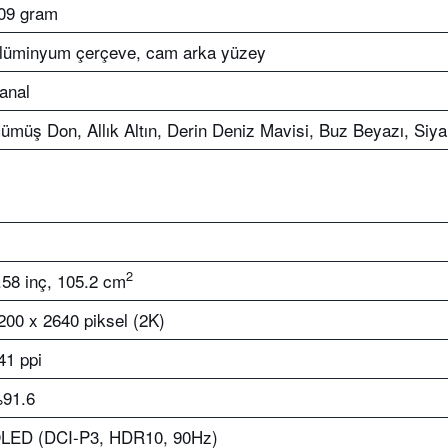
09 gram
lüminyum çerçeve, cam arka yüzey
anal
ümüş Don, Allık Altın, Derin Deniz Mavisi, Buz Beyazı, Siy
2
.58 inç, 105.2 cm
200 x 2640 piksel (2K)
41 ppi
91.6
LED (DCI-P3, HDR10, 90Hz)