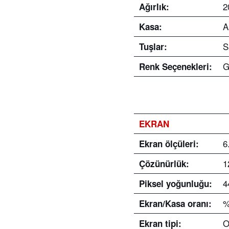
2
Ağırlık:
A
Kasa:
S
Tuşlar:
G
Renk Seçenekleri:
EKRAN
6
Ekran ölçüleri:
1
Çözünürlük:
4
Piksel yoğunluğu:
%
Ekran/Kasa oranı:
O
Ekran tipi: