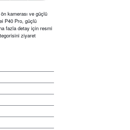
ft ön kamerası ve güçlü
ei P40 Pro, güçlü
ha fazla detay için resmi
egorisini ziyaret