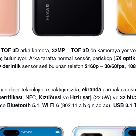
arka kamera,
ön kameraya yer ve
+ TOF 3D
32MP + TOF 3D
ş bulunuyor. Arka tarafta normal sensör, periskop (
5X opti
sensör seti bulunan telefon
 derinlik
2160p – 30/60fps, 10
an diğer teknolojilere baktığımızda,
parmak izi ok
ekranda
, NFC,
ve
(22.5W) ve
sertifikası
Kızılötesi
Hızlı şarj
32 bit
 ise
,
(802.11 a b g n ac ax),
Bluetooth 5.1
Wi Fi 6
USB 3.1