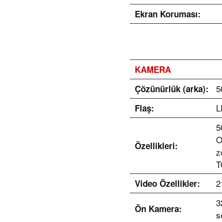
Ekran Koruması:
KAMERA
5
Çözünürlük (arka):
L
Flaş:
5
O
Özellikleri:
z
T
2
Video Özellikler:
3
Ön Kamera:
s