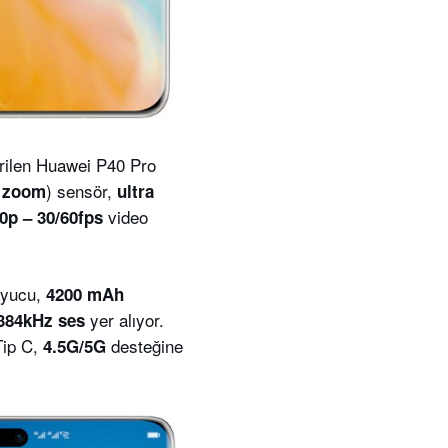
rilen Huawei P40 Pro
) sensör,
k zoom
ultra
video
80p – 30/60fps
uyucu,
4200 mAh
yer alıyor.
/384kHz ses
Tip C,
desteğine
4.5G/5G