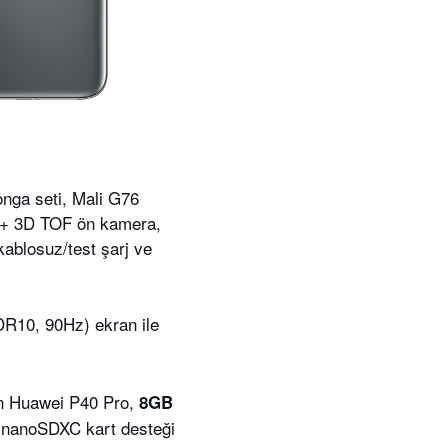
onga seti, Mali G76
+ 3D TOF ön kamera,
ablosuz/test şarj ve
R10, 90Hz) ekran ile
an Huawei P40 Pro,
8GB
nanoSDXC kart desteği