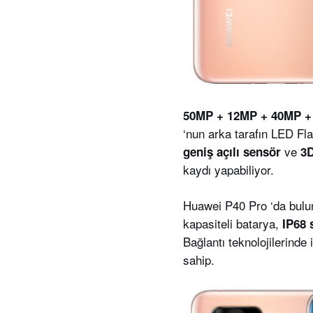
50MP + 12MP + 40MP 
‘nun arka tarafın
LED Fla
ve
geniş açılı sensör
3D
kaydı yapabiliyor.
Huawei P40 Pro ‘da bulun
kapasiteli batarya,
IP68 
Bağlantı teknolojilerinde
sahip.