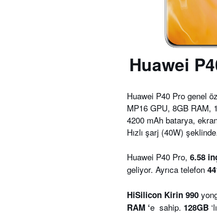
Huawei P40
Huawei P40 Pro genel öze
MP16 GPU, 8GB RAM, 12
4200 mAh batarya, ekrand
Hızlı şarj (40W) şeklinde
Huawei P40 Pro,
6.58 in
geliyor. Ayrıca telefon
44
yong
HiSilicon Kirin 990
e sahip.
‘
RAM ‘
128GB