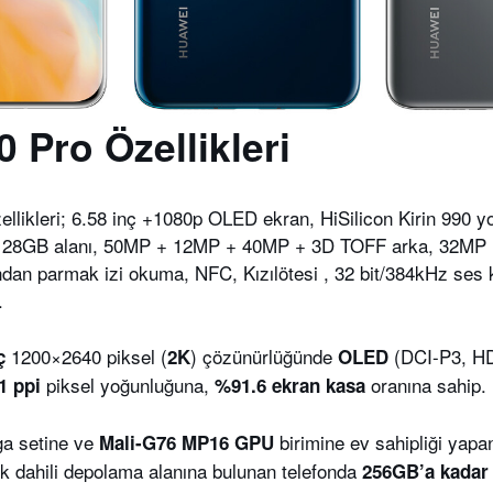
 Pro Özellikleri
llikleri; 6.58 inç +1080p OLED ekran, HiSilicon Kirin 990 y
8GB alanı, 50MP + 12MP + 40MP + 3D TOFF arka, 32MP 
an parmak izi okuma, NFC, Kızılötesi , 32 bit/384kHz ses k
.
1200×2640 piksel (
) çözünürlüğünde
(DCI-P3, HD
ç
2K
OLED
piksel yoğunluğuna,
oranına sahip.
1 ppi
%91.6 ekran kasa
a setine ve
birimine ev sahipliği yap
Mali-G76 MP16 GPU
lık dahili depolama alanına bulunan telefonda
256GB’a kadar