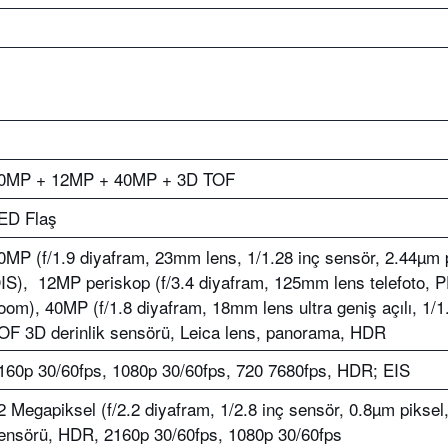
0MP + 12MP + 40MP + 3D TOF
ED Flaş
0MP (f/1.9 diyafram, 23mm lens, 1/1.28 inç sensör, 2.44µm 
IS), 12MP periskop (f/3.4 diyafram, 125mm lens telefoto, P
oom), 40MP (f/1.8 diyafram, 18mm lens ultra geniş açılı, 1/
OF 3D derinlik sensörü, Leica lens, panorama, HDR
160p 30/60fps, 1080p 30/60fps, 720 7680fps, HDR; EIS
2 Megapiksel (f/2.2 diyafram, 1/2.8 inç sensör, 0.8µm piksel
ensörü, HDR, 2160p 30/60fps, 1080p 30/60fps