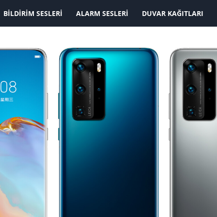
KAYDOLMAK İSTİYORUM
BILDIRIM SESLERI
ALARM SESLERI
DUVAR KAĞITLARI