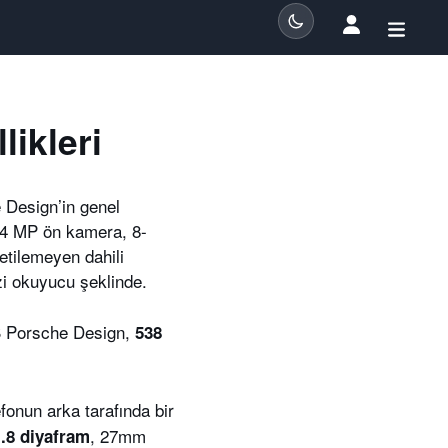
ikleri
 Design’in genel
24 MP ön kamera, 8-
etilemeyen dahili
zi okuyucu şeklinde.
S Porsche Design,
538
fonun arka tarafında bir
, 27mm
1.8 diyafram