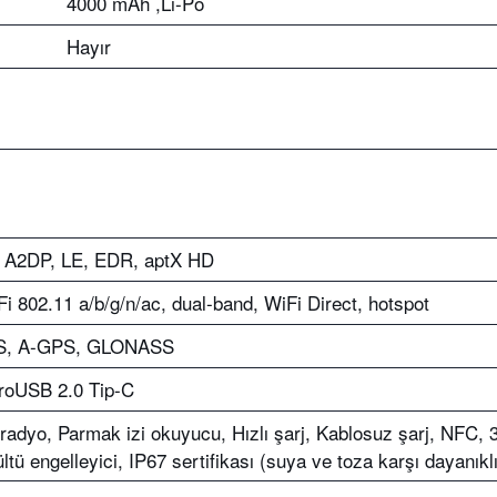
4000 mAh ,Li-Po
Hayır
, A2DP, LE, EDR, aptX HD
Fi 802.11 a/b/g/n/ac, dual-band, WiFi Direct, hotspot
S, A-GPS, GLONASS
roUSB 2.0 Tip-C
radyo, Parmak izi okuyucu, Hızlı şarj, Kablosuz şarj, NFC, 3
ltü engelleyici, IP67 sertifikası (suya ve toza karşı dayanıklı