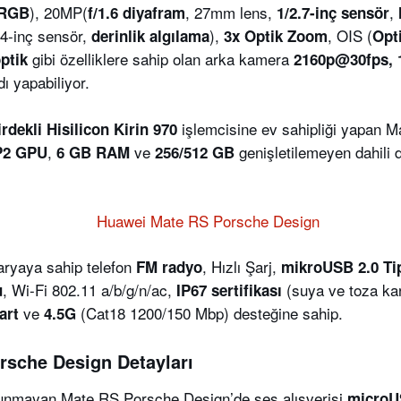
), 20MP(
, 27mm lens,
,
RGB
f/1.6 diyafram
1/2.7-inç sensör
/4-inç sensör,
),
, OIS (
derinlik algılama
3x Optik Zoom
Opt
gibi özelliklere sahip olan arka kamera
ptik
2160p@30fps, 
ı yapabiliyor.
işlemcisine ev sahipliği yapan 
irdekli
Hisilicon Kirin 970
,
ve
genişletilemeyen dahili 
P2 GPU
6 GB RAM
256/512 GB
aryaya sahip telefon
, Hızlı Şarj,
FM radyo
mikroUSB 2.0 T
, Wi-Fi 802.11 a/b/g/n/ac,
(suya ve toza kar
u
IP67 sertifikası
ve
(Cat18 1200/150 Mbp) desteğine sahip.
kart
4.5G
sche Design Detayları
ulunmayan Mate RS Porsche Design’de ses alışverişi
microU