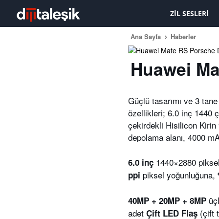
ZIL SESLERI
Ana Sayfa
Haberler
Huawei Mat
Güçlü tasarımı ve 3 tan
özellikleri; 6.0 inç 14
çekirdekli Hisilicon Kir
depolama alanı, 4000 mAh
1440×2880 piksel
6.0 inç
piksel yoğunluğuna,
ppi
üçl
40MP + 20MP + 8MP
adet
(çift 
Çift LED Flaş