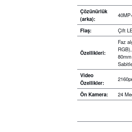
Çözünürlük
40MP+
(arka):
Çift L
Flaş:
Faz al
RGB), 
Özellikleri:
80mm l
Sabitl
Video
2160p
Özellikler:
24 Meg
Ön Kamera: