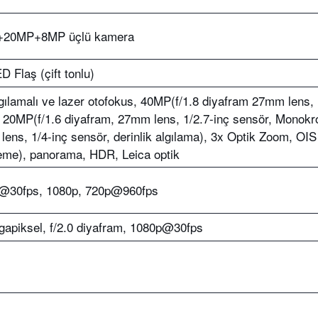
20MP+8MP üçlü kamera
ED Flaş (çift tonlu)
gılamalı ve lazer otofokus, 40MP(f/1.8 diyafram 27mm lens, 
20MP(f/1.6 diyafram, 27mm lens, 1/2.7-inç sensör, Monokr
ens, 1/4-inç sensör, derinlik algılama), 3x Optik Zoom, OIS
eme), panorama, HDR, Leica optik
@30fps, 1080p, 720p@960fps
apiksel, f/2.0 diyafram, 1080p@30fps