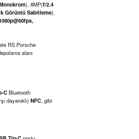
), 8MP(
Monokrom
f/2.4
),
ik Görüntü Sabitleme
1080p@60fps,
Mate RS Porsche
depolama alanı
Bluetooth
ip-C
şı dayanıklı)
, gibi
NFC
portu
SB Tip-C