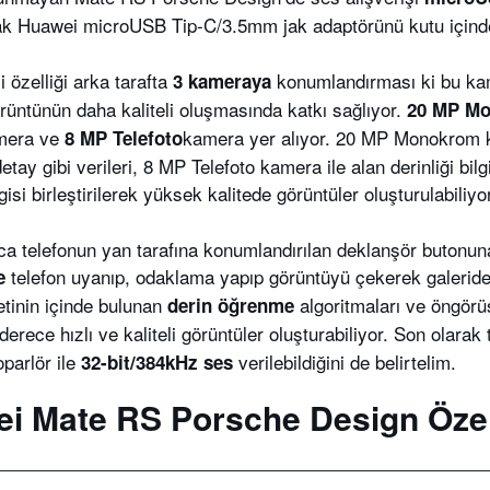
cak Huawei microUSB Tip-C/3.5mm jak adaptörünü kutu içinde
i özelliği arka tarafta
konumlandırması ki bu kame
3 kameraya
örüntünün daha kaliteli oluşmasında katkı sağlıyor.
20 MP M
era ve
kamera yer alıyor. 20 MP Monokrom k
8 MP Telefoto
etay gibi verileri, 8 MP Telefoto kamera ile alan derinliği b
gisi birleştirilerek yüksek kalitede görüntüler oluşturulabiliyo
ıca telefonun yan tarafına konumlandırılan deklanşör butonun
telefon uyanıp, odaklama yapıp görüntüyü çekerek galeride 
e
etinin içinde bulunan
algoritmaları ve öngörüs
derin öğrenme
rece hızlı ve kaliteli görüntüler oluşturabiliyor. Son olarak
parlör ile
verilebildiğini de belirtelim.
32-bit/384kHz ses
i Mate RS Porsche Design Özell