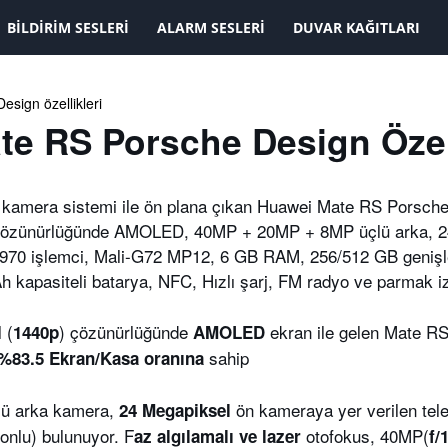
KAYDOLMAK İSTİYORUM
BILDIRIM SESLERI
ALARM SESLERI
DUVAR KAĞITLARI
e RS Porsche Design Özell
e kamera sistemi ile ön plana çıkan Huawei Mate RS Porsche
40 çözünürlüğünde AMOLED, 40MP + 20MP + 8MP üçlü arka, 
in 970 işlemci, Mali-G72 MP12, 6 GB RAM, 256/512 GB genişl
 kapasiteli batarya, NFC, Hızlı şarj, FM radyo ve parmak i
 (
) çözünürlüğünde
ekran ile gelen Mate R
1440p
AMOLED
sahip
%83.5 Ekran/Kasa oranına
ü arka kamera,
ön kameraya yer verilen tele
24 Megapiksel
tonlu) bulunuyor. F
otofokus, 40MP(
az algılamalı ve lazer
f/