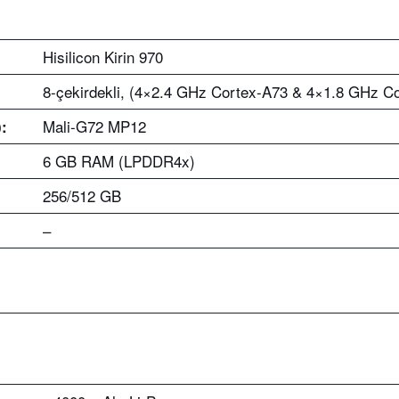
Hisilicon Kirin 970
8-çekirdekli, (4×2.4 GHz Cortex-A73 & 4×1.8 GHz C
Mali-G72 MP12
:
6 GB RAM (LPDDR4x)
256/512 GB
–