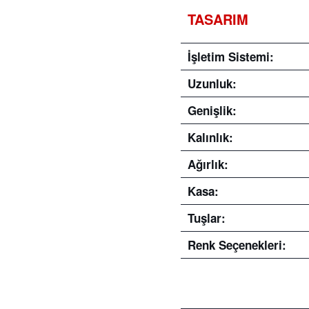
TASARIM
İşletim Sistemi:
Uzunluk:
Genişlik:
Kalınlık:
Ağırlık:
Kasa:
Tuşlar:
Renk Seçenekleri: