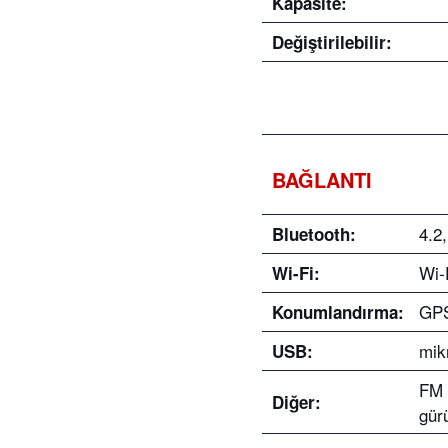
Kapasite:
Değiştirilebilir
:
BAĞLANTI
4.2
Bluetooth:
Wi-
Wi-Fi:
GP
Konumlandırma:
mik
USB:
FM 
Diğer:
gürü