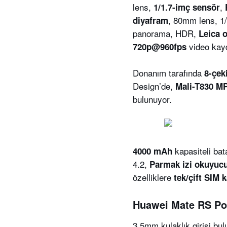
lens,
,
1/1.7-imç sensör
, 80mm lens, 1
diyafram
panorama, HDR,
Leica o
video kayd
720p@960fps
Donanım tarafında
8-çek
Design’de,
Mali-T830 M
bulunuyor.
kapasiteli bat
4000 mAh
4.2,
Parmak izi okuyuc
özelliklere
tek/çift SIM 
Huawei Mate RS Por
3.5mm kulaklık girişi b