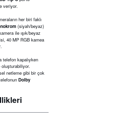
 veriyor.
raların her biri faklı
(siyah/beyaz)
onokrom
amera ile ışık/beyaz
ilgisi, 40 MP RGB kamea
r.
a telefon kapalıyken
oluşturabiliyor.
el netleme gibi bir çok
 telefonun
Dolby
ikleri