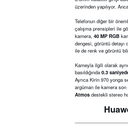
üzerinden yapılıyor. An
Telefonun diğer bir öneml
çalışma prensipleri ile g
kamera,
kam
40 MP RGB
dengesi, görüntü detayı d
ile de renk ve görüntü bil
Kameyla ilgili olarak ayr
basıldığında
0.3 saniyed
Ayrıca Kirin 970 yonga s
argüman ile kamera son de
destekli stereo ho
Atmos
Huawe