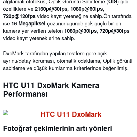
algılamalı otofokus, Optik Görüntü Sabitleme (
) gibi
OIS
özelliklere ve
2160p@30fps, 1080p@60fps,
video kayıt yeteneğine sahip.Ön tarafında
720p@120fps
ise
çözünürlüğünde çok güçlü bir ön
16 Megapiksel
kamera yer verilen telefon
1080p@30fps, 720p@30fps
video kayıt yeteneklerine sahip.
DxoMark tarafından yapılan testlere göre açık
ayrıntı/detay koruması, otomatik odaklama, Optik görünti
sabitleme ve düşük kumlanma kriterlerince beğenilmiş.
HTC U11 DxoMark Kamera
Performansı
Fotoğraf çekimlerinin artı yönleri