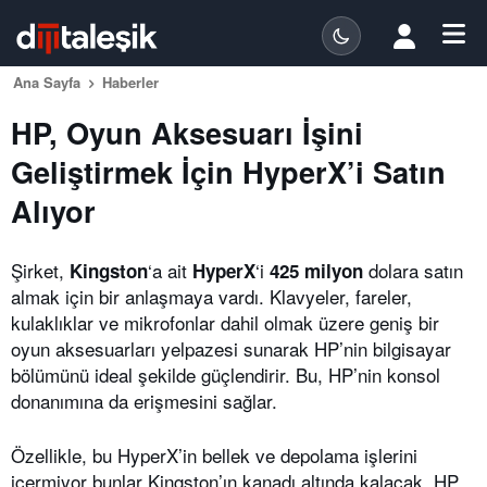
Ana Sayfa
Haberler
HP, Oyun Aksesuarı İşini
Geliştirmek İçin HyperX’i Satın
Alıyor
Şirket,
‘a ait
‘i
dolara satın
Kingston
HyperX
425 milyon
almak için bir anlaşmaya vardı. Klavyeler, fareler,
kulaklıklar ve mikrofonlar dahil olmak üzere geniş bir
oyun aksesuarları yelpazesi sunarak HP’nin bilgisayar
bölümünü ideal şekilde güçlendirir. Bu, HP’nin konsol
donanımına da erişmesini sağlar.
Özellikle, bu HyperX’in bellek ve depolama işlerini
içermiyor bunlar Kingston’ın kanadı altında kalacak. HP,