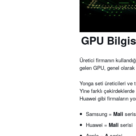
GPU Bilgisi
Üretici firmanın kullandı
gelen GPU, genel olarak 
Yonga seti üreticileri ve t
Yine farklı çekirdekler
Huawei gibi firmaların yo
Samsung =
seris
Mali
Huawei =
serisi
Mali
Apple =
serisi
A