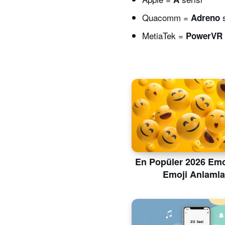
Quacomm =
s
Adreno
MetiaTek =
PowerVR
En Popüler 2026 Emoj
Emoji Anlamla