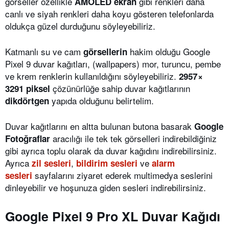
görseller özellikle
gibi renkleri daha
AMOLED ekran
canlı ve siyah renkleri daha koyu gösteren telefonlarda
oldukça güzel durduğunu söyleyebiliriz.
Katmanlı su ve cam
hakim olduğu Google
görsellerin
Pixel 9 duvar kağıtları, (wallpapers) mor, turuncu, pembe
ve krem renklerin kullanıldığını söyleyebiliriz.
2957 ×
çözünürlüğe sahip duvar kağıtlarının
3291 piksel
yapıda olduğunu belirtelim.
dikdörtgen
Duvar kağıtlarını en altta bulunan butona basarak
Google
aracılığı ile tek tek görselleri indirebildiğiniz
Fotoğraflar
gibi ayrıca toplu olarak da duvar kağıdını indirebilirsiniz.
Ayrıca
,
ve
zil sesleri
bildirim sesleri
alarm
sayfalarını ziyaret ederek multimedya seslerini
sesleri
dinleyebilir ve hoşunuza giden sesleri indirebilirsiniz.
Google Pixel 9 Pro XL Duvar Kağıdı